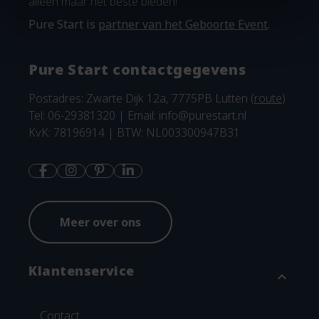
alleen maar het beste bieden!
Pure Start is
partner van het Geboorte Event
.
Pure Start contactgegevens
Postadres: Zwarte Dijk 12a, 7775PB Lutten (
route
)
Tel: 06-29381320 | Email:
info@purestart.nl
KvK: 78196914 | BTW: NL003300947B31
Meer over ons
Klantenservice
expand_more
Contact