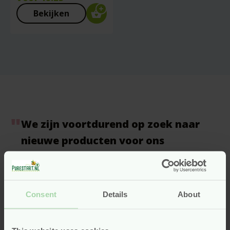
Bekijken
We zijn voortdurend op zoek naar
nieuwe producten voor ons
assortiment. Eerlijke producten voor
het hele gezin!
Consent
Details
About
Mis je producten? Of ken je een product of merk die Pure