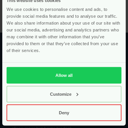
This website uses cookies
Start écht in het assortiment moet hebben? Stuur ons
een appje of mailtje en laat ons weten waar we naar op
We use cookies to personalise content and ads, to
zoek moeten gaan volgens jou!
provide social media features and to analyse our traffic.
We also share information about your use of our site with
our social media, advertising and analytics partners who
may combine it with other information that you’ve
provided to them or that they’ve collected from your use
of their services.
Uit liefde voor de toekomstige
Allow all
generatie!
Bij Pure Start gaan we voor zo puur en natuurlijk
Customize
mogelijk! Niet alleen voor jou, maar ook voor je
kleintje! Pure producten voor jouw zwangerschap,
Deny
bevalling, kraamtijd en daarna. Met een steeds
uitbreidend assortiment willen we jou én je gezin