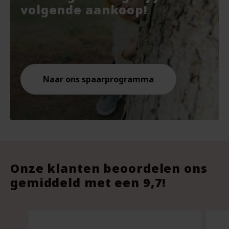
€7.67.
€10.
€9.8
volgende aankoop!
Naar ons spaarprogramma
Onze klanten beoordelen ons
gemiddeld met een 9,7!