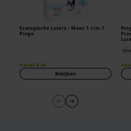
Ecologische Luiers - Maat 1 t/m 7 -
Pin
Pingo
Pro
Lui
kli
Vanaf
6.45
Van
Bekijken
-30%