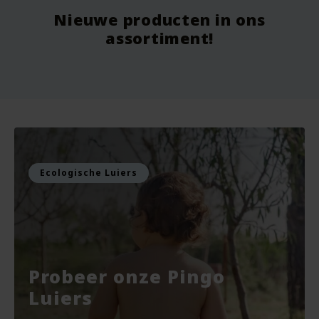
Nieuwe producten in ons
Vanaf
9.75
Vo
assortiment!
Voor
7.99
Vo
Bekijken
Bekijken
Ecologische Luiers
Probeer onze Pingo
Luiers