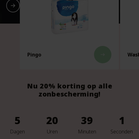
Pingo
Wasb
east
Nu 20% korting op alle
zonbescherming!
5
20
38
59
Dagen
Uren
Minuten
Seconden