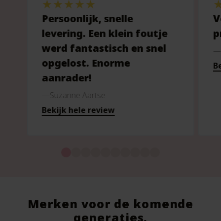
Persoonlijk, snelle
V
levering. Een klein foutje
p
werd fantastisch en snel
opgelost. Enorme
Be
aanrader!
Suzanne Aartse
Bekijk hele review
Merken voor de komende
generaties.