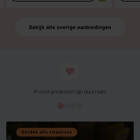
is:
is:
€21.59.
€21.59.
Bekijk alle overige aanbiedingen
Al onze producten zijn duurzaam
Ontdek alle vitamines