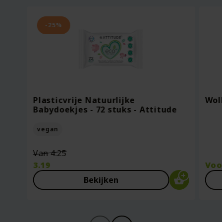
-25%
Plasticvrije Natuurlijke
Wol
Babydoekjes - 72 stuks - Attitude
vegan
Oorspronkelijke
Van
4.25
prijs
3.19
Vo
was:
Huidige
Bekijken
€4.25.
prijs
is:
€3.19.