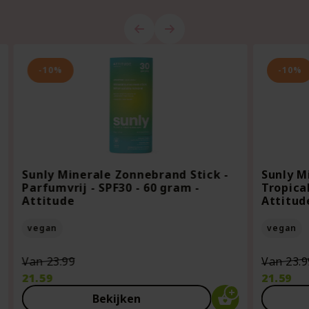
-10%
-10%
Sunly Minerale Zonnebrand Stick -
Sunly M
Parfumvrij - SPF30 - 60 gram -
Tropical
Attitude
Attitud
vegan
vegan
Oorspronkelijke
Van
23.99
Van
23.9
prijs
21.59
21.59
was:
Huidige
Huidige
Bekijken
€23.99.
prijs
prijs