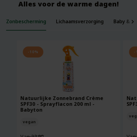
Alles voor de warme dagen!
Zonbescherming
Lichaamsverzorging
Baby & ki
Laxerende Zaden - Biologische Mix -
Organic Baby Starter Set - Pure
Per
Voe
200 gram
Beginnings
ml -
Bee
-10%
-
Oorspronkelijke
Van
18.95
Voor
7.95
Vo
prijs
13.27
Vo
was:
Huidige
Bekijken
Bekijken
€18.95.
prijs
Natuurlijke Zonnebrand Crème
Nat
is:
SPF30 - Sprayflacon 200 ml -
SPF
€13.27.
Babyton
veg
vegan
Oorspronkelijke
Van
22.90
Va