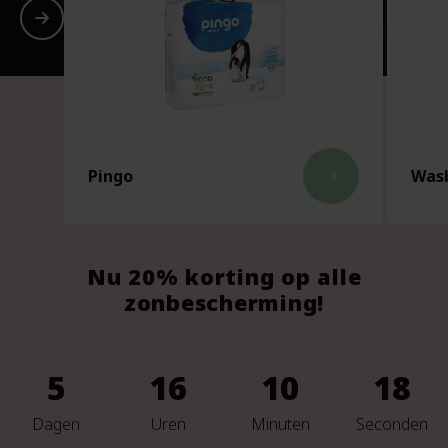
Pingo
Wasb
east
Nu 20% korting op alle
zonbescherming!
5
16
10
16
Dagen
Uren
Minuten
Seconden