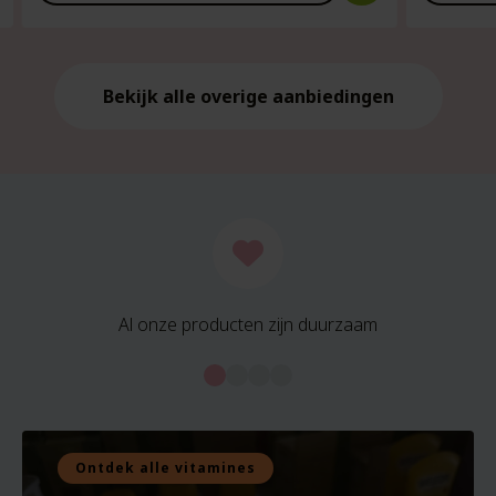
is:
is:
€21.59.
€21.59.
Bekijk alle overige aanbiedingen
Al onze producten zijn duurzaam
Ontdek alle vitamines