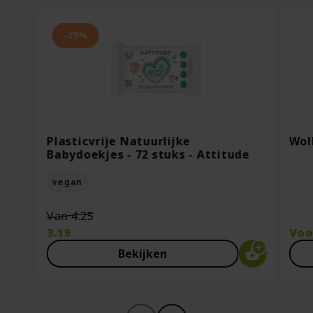
-25%
Plasticvrije Natuurlijke
Wol
Babydoekjes - 72 stuks - Attitude
vegan
Oorspronkelijke
Van
4.25
prijs
3.19
Vo
was:
Huidige
Bekijken
€4.25.
prijs
is:
€3.19.