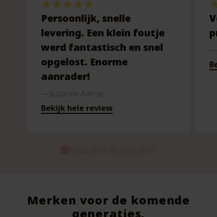
Persoonlijk, snelle
V
levering. Een klein foutje
p
werd fantastisch en snel
opgelost. Enorme
Be
aanrader!
Suzanne Aartse
Bekijk hele review
Merken voor de komende
generaties.