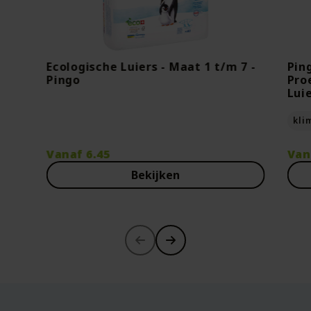
Ecologische Luiers - Maat 1 t/m 7 -
Pin
Pingo
Pro
Lui
kli
Vanaf
6.45
Van
Bekijken
-30%