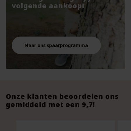
€7.67.
€10.
€9.8
volgende aankoop!
Naar ons spaarprogramma
Onze klanten beoordelen ons
gemiddeld met een 9,7!