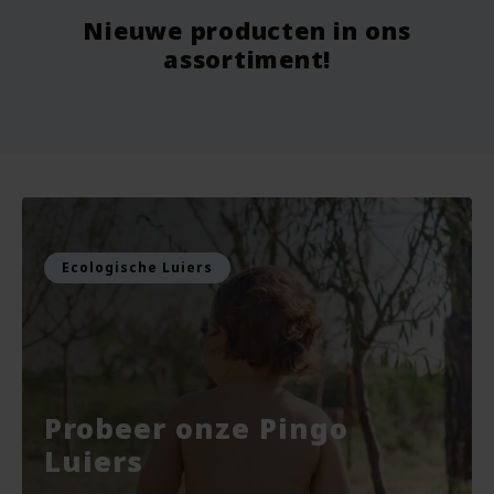
Nieuwe producten in ons
Vanaf
9.75
Vo
assortiment!
Voor
7.99
Vo
Bekijken
Bekijken
Ecologische Luiers
Probeer onze Pingo
Luiers