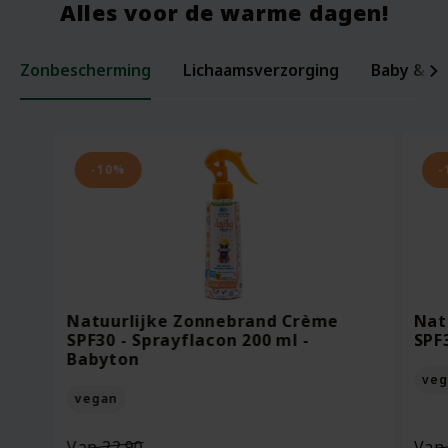
Alles voor de warme dagen!
Zonbescherming
Lichaamsverzorging
Baby & ki
Laxerende Zaden - Biologische Mix -
Organic Baby Starter Set - Pure
Per
Voe
200 gram
Beginnings
ml -
Bee
-10%
-
Oorspronkelijke
Van
18.95
Voor
7.95
Vo
prijs
13.27
Vo
was:
Huidige
Bekijken
Bekijken
€18.95.
prijs
Natuurlijke Zonnebrand Crème
Nat
is:
SPF30 - Sprayflacon 200 ml -
SPF
€13.27.
Babyton
veg
vegan
Oorspronkelijke
Van
22.90
Va