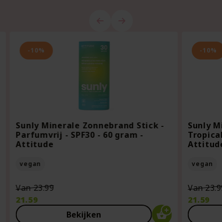
-10%
-10%
Sunly Minerale Zonnebrand Stick -
Sunly M
Parfumvrij - SPF30 - 60 gram -
Tropical
Attitude
Attitud
vegan
vegan
Oorspronkelijke
Van
23.99
Van
23.9
prijs
21.59
21.59
was:
Huidige
Huidige
Bekijken
€23.99.
prijs
prijs