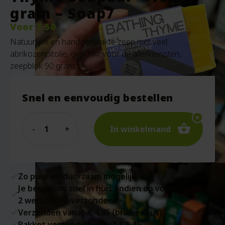
gram – Soap7
Voor
7.50
Natuurlijke en handgemaakte zeep met veel
abrikozenpitolie, geschikt voor de allerkleinsten,
zeepblok 90 gram.
Snel en eenvoudig bestellen
Quantity
In winkelmand
Zo puur en duurzaam mogelijk
Je bestelling snel in huis (indien op voorraad: in 1-
2 werkdagen verzonden)
Verzenden vanaf € 4,45 (brievenbus)
Pakket verzending vanaf € 5,45