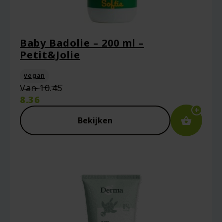
Baby Badolie – 200 ml –
Petit&Jolie
vegan
Oorspronkelijke
Van
10.45
prijs
8.36
was:
Huidige
€10.45.
prijs
Bekijken
is:
€8.36.