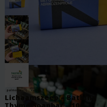
palmolievrij
vegan
Lichaamszeep – Bathing
Thyme Soapbar – 100