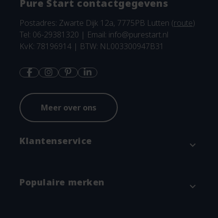
Pure Start contactgegevens
Postadres: Zwarte Dijk 12a, 7775PB Lutten (
route
)
Tel: 06-29381320 | Email:
info@purestart.nl
KvK: 78196914 | BTW: NL003300947B31
Meer over ons
Klantenservice
expand_more
Contact
Populaire merken
expand_more
Betaalmethodes en verzenden
Annuleren & Retourneren
Attitude