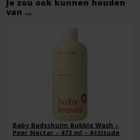
Je zou ook kunnen houden
Je e-mailadres wordt niet gepubliceerd.
van …
Vereiste velden zijn gemarkeerd met
*
Je waardering
*
Je beoordeling
*
Baby Badschuim Bubble Wash –
Peer Nectar – 473 ml – Attitude
Naam
*