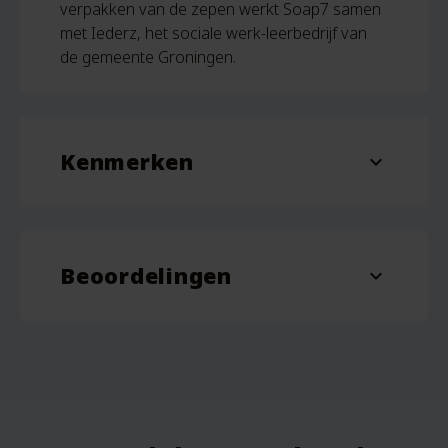
verpakken van de zepen werkt Soap7 samen
met Iederz, het sociale werk-leerbedrijf van
de gemeente Groningen.
Kenmerken
expand_more
Inhoud
90 gram
Beoordelingen
expand_more
Beoordelingen
Er zijn nog geen beoordelingen.
Wees de eerste om “Lichaamszeep – Bathing
Thyme Soapbar – 100 gram – Soap7” te
beoordelen