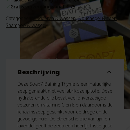
Gratis verzending vanaf € 75,-
Categorieën:
Badderen & wassen
,
Douchegel & zeep
,
Shampoo & wasgel
Beschrijving
expand_more
Deze Soap7 Bathing Thyme is een natuurlijke
zeep gemaakt met veel abrikozenpitolie. Deze
hydraterende olie bevat veel onverzadigde
vetzuren en vitamine C en E en daardoor is de
lichaamszeep geschikt voor de droge en de
gevoelige huid. De etherische olie van tijm en
lavendel geeft de zeep een heerlijk frisse geur.