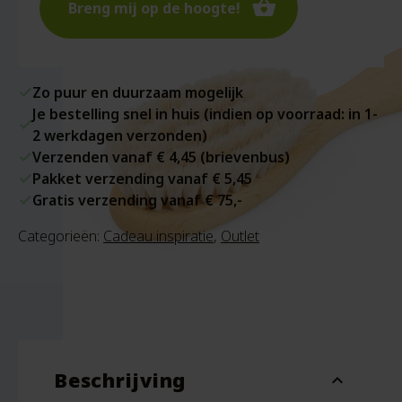
Breng mij op de hoogte!
Zo puur en duurzaam mogelijk
Je bestelling snel in huis (indien op voorraad: in 1-
2 werkdagen verzonden)
Verzenden vanaf € 4,45 (brievenbus)
Pakket verzending vanaf € 5,45
Gratis verzending vanaf € 75,-
Categorieën:
Cadeau inspiratie
,
Outlet
Beschrijving
expand_more