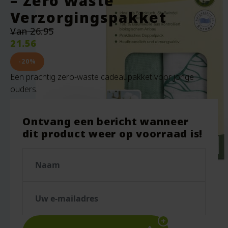
– Zero Waste
Verzorgingspakket
Oorspronkelijke
Van
26.95
prijs
21.56
was:
Huidige
€26.95.
prijs
-20%
is:
Een prachtig zero-waste cadeaupakket voor jonge
€21.56.
ouders.
Ontvang een bericht wanneer
dit product weer op voorraad is!