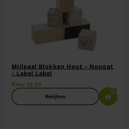
Je beoordeling
*
Mijlpaal Blokken Hout – Nougat
– Label Label
Voor
22.99
Naam
*
Bekijken
E-mail
*