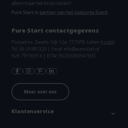
alleen maar het beste bieden!
Pure Start is
partner van het Geboorte Event
.
Pure Start contactgegevens
Postadres: Zwarte Dijk 12a, 7775PB Lutten (
route
)
Tel: 06-29381320 | Email:
info@purestart.nl
KvK: 78196914 | BTW: NL003300947B31
Meer over ons
Klantenservice
expand_more