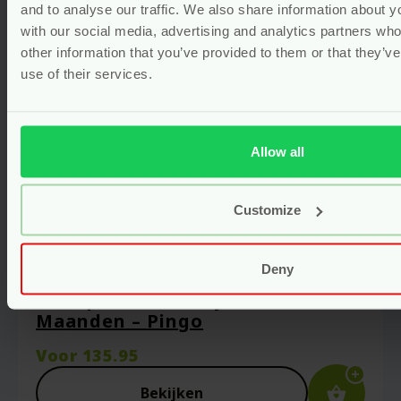
and to analyse our traffic. We also share information about yo
with our social media, advertising and analytics partners wh
other information that you’ve provided to them or that they’v
use of their services.
Allow all
Customize
Deny
Ecologische Luiers Newborn
Startpakket – Baby’s Eerste Twee
Maanden – Pingo
Voor
135.95
Bekijken