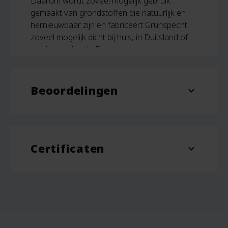
Daarom wordt zoveel mogelijk gebruik
gemaakt van grondstoffen die natuurlijk en
hernieuwbaar zijn en fabriceert Grünspecht
zoveel mogelijk dicht bij huis, in Duitsland of
als dat niet kan in Europa.
Beoordelingen
expand_more
1 beoordeling voor
Bio
Bijtring Natuurrubber Vis –
Grünspecht
Certificaten
expand_more
Natur Pur
Gewaardeerd
5
uit 5
Ineke
–
15 januari 2026
Heel soepele bijtring, fijn voor kleine
handjes en mondje van mijn baby.