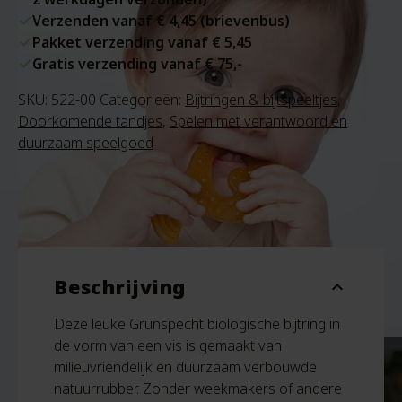
Verzenden vanaf € 4,45 (brievenbus)
Pakket verzending vanaf € 5,45
Gratis verzending vanaf € 75,-
SKU:
522-00
Categorieën:
Bijtringen & bijtspeeltjes
,
Doorkomende tandjes
,
Spelen met verantwoord en
duurzaam speelgoed
Beschrijving
expand_more
Deze leuke Grünspecht biologische bijtring in
de vorm van een vis is gemaakt van
milieuvriendelijk en duurzaam verbouwde
natuurrubber. Zonder weekmakers of andere