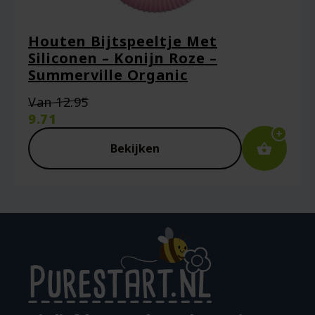
Houten Bijtspeeltje Met
Siliconen – Konijn Roze –
Summerville Organic
Oorspronkelijke
Van
12.95
prijs
9.71
was:
Huidige
€12.95.
prijs
Bekijken
is:
€9.71.