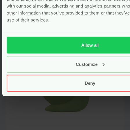
Olifant – Grünspecht
with our social media, advertising and analytics partners wh
Voor
6.99
other information that you’ve provided to them or that they’v
use of their services.
Bekijken
Allow all
Customize
Deny