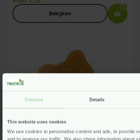
Voor
7.25
Naam
*
Bekijken
E-mail
*
Captcha
*
Consent
Details
Mijn naam, e-mail en site opslaan in deze
browser voor de volgende keer wanneer ik
This website uses cookies
een reactie plaats.
We use cookies to personalise content and ads, to provide s
Bio Bijtring Natuurrubber
and to analyse our traffic. We also share information about yo