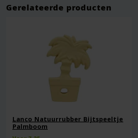
Gerelateerde producten
Een beoordeling toevoegen
Je e-mailadres wordt niet gepubliceerd.
Vereiste velden zijn gemarkeerd met
*
Je waardering
*
Je beoordeling
*
Lanco Natuurrubber Bijtspeeltje
Palmboom