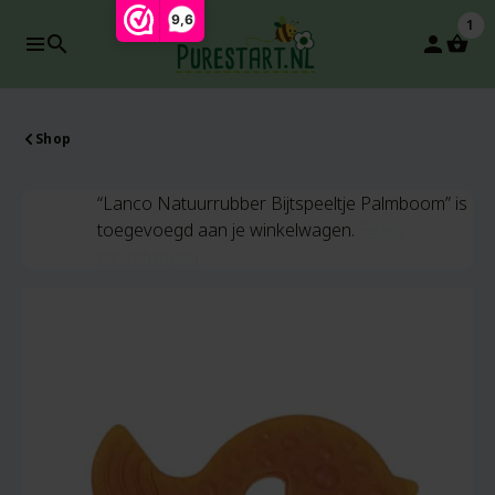
9,6
1
search
person
-25%
Shop
“Lanco Natuurrubber Bijtspeeltje Palmboom” is
toegevoegd aan je winkelwagen.
Bekijk
winkelwagen