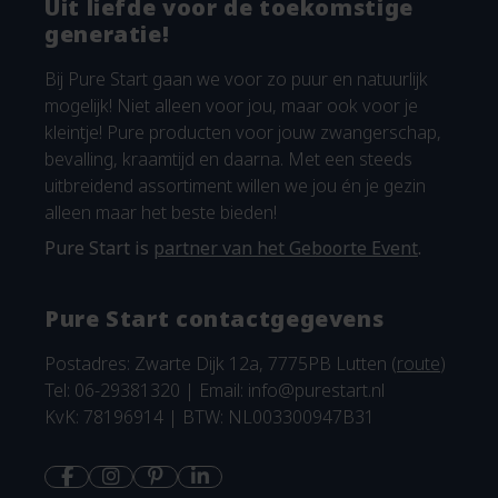
Uit liefde voor de toekomstige
generatie!
Bij Pure Start gaan we voor zo puur en natuurlijk
mogelijk! Niet alleen voor jou, maar ook voor je
kleintje! Pure producten voor jouw zwangerschap,
bevalling, kraamtijd en daarna. Met een steeds
uitbreidend assortiment willen we jou én je gezin
alleen maar het beste bieden!
Pure Start is
partner van het Geboorte Event
.
Pure Start contactgegevens
Postadres: Zwarte Dijk 12a, 7775PB Lutten (
route
)
Tel: 06-29381320 | Email:
info@purestart.nl
KvK: 78196914 | BTW: NL003300947B31