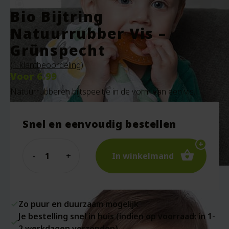
Bio Bijtring
Natuurrubber Vis –
Grünspecht
(
1
klantbeoordeling)
Voor
6.99
Natuurrubberen bijtspeeltje in de vorm van een vis.
Snel en eenvoudig bestellen
Quantity
In winkelmand
Zo puur en duurzaam mogelijk
Je bestelling snel in huis (indien op voorraad: in 1-
2 werkdagen verzonden)