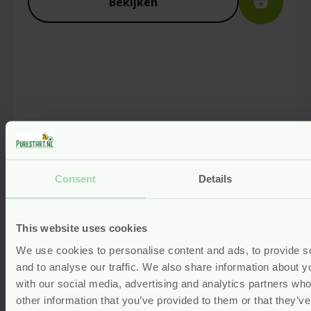
Bekijken
E-mail
*
Captcha
*
Consent
Details
Mijn naam, e-mail en site opslaan in deze
browser voor de volgende keer wanneer ik
This website uses cookies
een reactie plaats.
We use cookies to personalise content and ads, to provide s
Vormenstoof – Gerecycled Plastic
and to analyse our traffic. We also share information about yo
– Green Toys
with our social media, advertising and analytics partners wh
other information that you’ve provided to them or that they’v