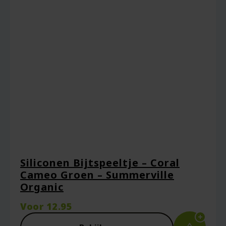
Vereiste velden zijn gemarkeerd met
*
Je waardering
*
Je beoordeling
*
Siliconen Bijtspeeltje – Coral
Cameo Groen – Summerville
Organic
Voor
12.95
Naam
*