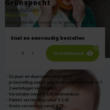
Grünspecht
(
1
klantbeoordeling)
Voor
6.99
Natuurrubberen bijtspeeltje in de vorm van een vis.
Snel en eenvoudig bestellen
Quantity
In winkelmand
Zo puur en duurzaam mogelijk
Je bestelling snel in huis (indien op voorraad: in 1-
2 werkdagen verzonden)
Verzenden vanaf € 4,45 (brievenbus)
Pakket verzending vanaf € 5,45
Gratis verzending vanaf € 75,-