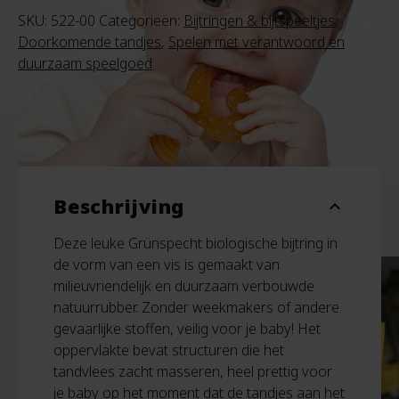
SKU:
522-00
Categorieën:
Bijtringen & bijtspeeltjes
,
Doorkomende tandjes
,
Spelen met verantwoord en
duurzaam speelgoed
Beschrijving
expand_more
Deze leuke Grünspecht biologische bijtring in
de vorm van een vis is gemaakt van
milieuvriendelijk en duurzaam verbouwde
natuurrubber. Zonder weekmakers of andere
gevaarlijke stoffen, veilig voor je baby! Het
oppervlakte bevat structuren die het
tandvlees zacht masseren, heel prettig voor
je baby op het moment dat de tandjes aan het