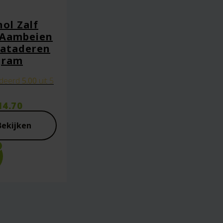
ol Zalf
 Aambeien
pataderen
gram
deerd
5.00
uit 5
14.70
ie plaats.
Bekijken