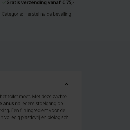
Gratis verzending vanaf € 75,-
Categorie:
Herstel na de bevalling
expand_more
 het toilet moet. Met deze zachte
e anus
na iedere stoelgang op
ing. Een fijn ingrediënt voor de
volledig plasticvrij en biologisch