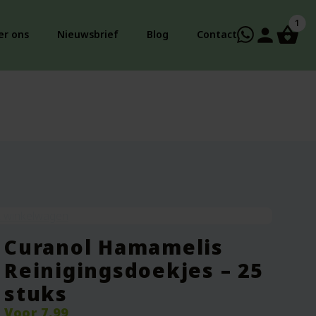
1
person
er ons
Nieuwsbrief
Blog
Contact
k winkelwagen
Curanol Hamamelis
Reinigingsdoekjes – 25
stuks
Voor
7.99