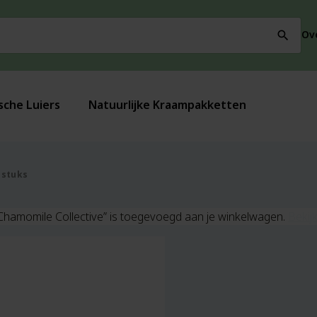
Ov
search
sche Luiers
Natuurlijke Kraampakketten
 stuks
Chamomile Collective” is toegevoegd aan je winkelwagen.
Bekij