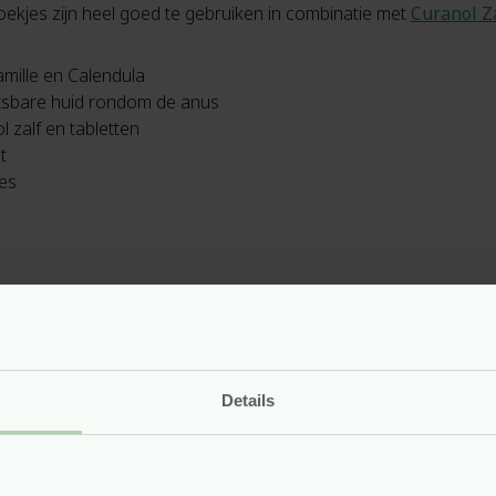
kjes zijn heel goed te gebruiken in combinatie met
Curanol Z
mille en Calendula
etsbare huid rondom de anus
 zalf en tabletten
t
jes
l Hamamelis doekjes
 hazel) water, glycerin, propylene glycol, coco glucoside, sodi
tric acid + aloe barbadensis leaf juice, chamomilla recutita (mat
Details
is doekjes