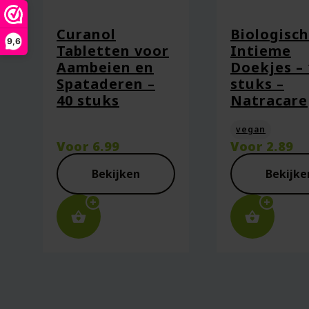
E-mail
*
Curanol
Biologisc
9,6
Tabletten voor
Intieme
Aambeien en
Doekjes – 
Spataderen –
stuks –
Captcha
*
40 stuks
Natracare
vegan
Voor
6.99
Voor
2.89
Mijn naam, e-mail en site opsl
Bekijken
Bekijke