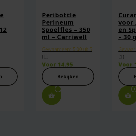
he
Peribottle
Curan
Perineum
voor
12
Spoelfles – 350
en S
ml – Carriwell
– 30 
Gewaardeerd
5.00
uit 5
Gewaar
(1)
(1)
Voor
14.95
Voor
aan in deze browser voor de volgende keer wanneer ik een react
n
Bekijken