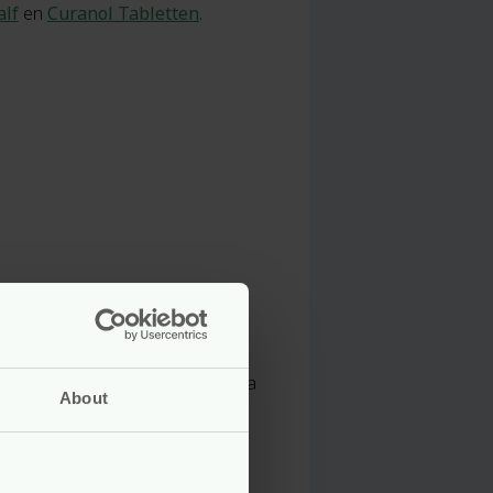
alf
en
Curanol Tabletten
.
um benzoate, potassium sorbate,
ricaria) flower extract, calendula
About