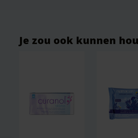
Je beoordeling
*
Je zou ook kunnen ho
Naam
*