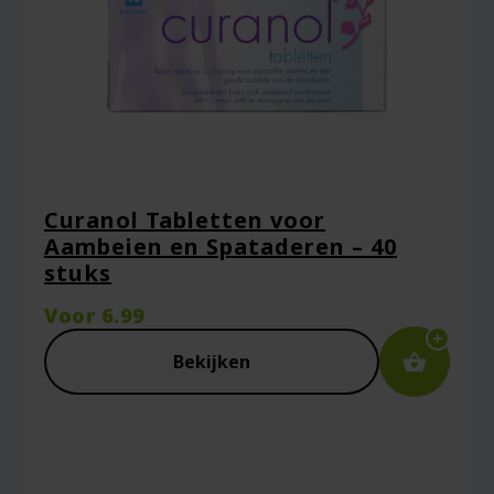
Curanol Tabletten voor
Naam
*
Aambeien en Spataderen – 40
stuks
Voor
6.99
E-mail
*
Bekijken
Captcha
*