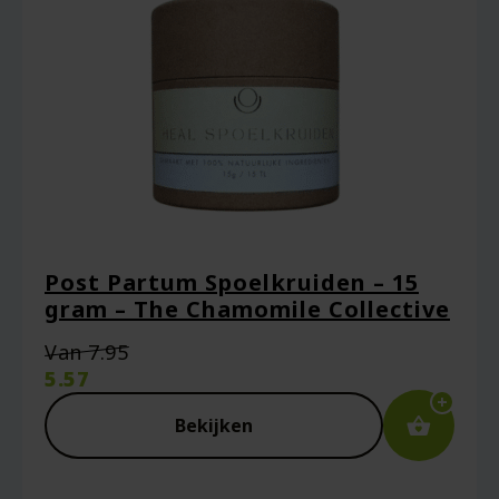
Post Partum Spoelkruiden – 15
gram – The Chamomile Collective
Oorspronkelijke
Van
7.95
prijs
5.57
was:
Huidige
€7.95.
prijs
Bekijken
is:
€5.57.