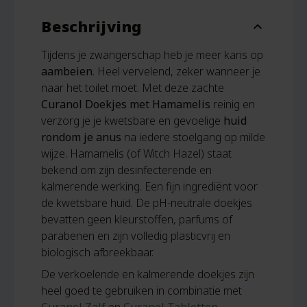
Beschrijving
expand_more
Tijdens je zwangerschap heb je meer kans op
aambeien
. Heel vervelend, zeker wanneer je
naar het toilet moet. Met deze zachte
Curanol Doekjes met Hamamelis
reinig en
verzorg je je kwetsbare en gevoelige
huid
rondom je anus
na iedere stoelgang op milde
wijze. Hamamelis (of Witch Hazel) staat
bekend om zijn desinfecterende en
kalmerende werking. Een fijn ingrediënt voor
de kwetsbare huid. De pH-neutrale doekjes
bevatten geen kleurstoffen, parfums of
parabenen en zijn volledig plasticvrij en
biologisch afbreekbaar.
De verkoelende en kalmerende doekjes zijn
heel goed te gebruiken in combinatie met
Curanol Zalf
en
Curanol Tabletten
.