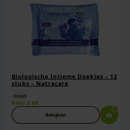
Mijn naam, e-mail en site opslaan in deze
browser voor de volgende keer wanneer ik
een reactie plaats.
Biologische Intieme Doekjes – 12
stuks – Natracare
vegan
Voor
2.89
Bekijken