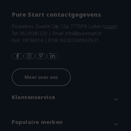
Pure Start contactgegevens
Postadres: Zwarte Dijk 12a, 7775PB Lutten (
route
)
Tel: 06-29381320 | Email:
info@purestart.nl
KvK: 78196914 | BTW: NL003300947B31
Meer over ons
Klantenservice
expand_more
Contact
Populaire merken
expand_more
Betaalmethodes en verzenden