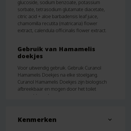
glucoside, sodium benzoate, potassium
sorbate, tetrasodium glutamate diacetate,
citric acid + aloe barbadensis leaf juice,
chamomilla recutita (matricaria) flower
extract, calendula officinalis flower extract.
Gebruik van Hamamelis
doekjes
Voor uitwendig gebruik. Gebruik Curanol
Hamamelis Doekjes na elke stoelgang.
Curanol Hamamelis Doekjes zijn biologisch
afbreekbaar en mogen door het toilet
gespoeld worden.
Kenmerken
expand_more