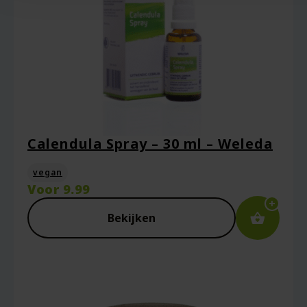
Calendula Spray – 30 ml – Weleda
vegan
Voor
9.99
Bekijken