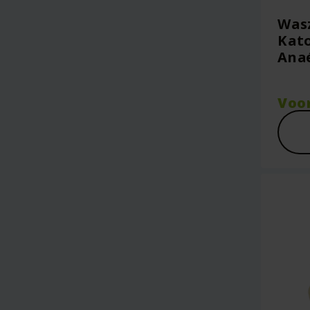
Wasz
Kato
Ana
Voo