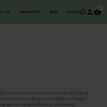
1
person
er ons
Nieuwsbrief
Blog
Contact
cten? Ontdek het duurzame assortiment van Anaé bij
truatieproducten: elk item is ontwikkeld met respect
egingen en met gecertificeerde, plantaardige