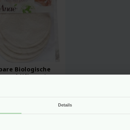
are Biologische
enschijfjes – 4
s – Anaé
r
4.85
Details
Bekijken