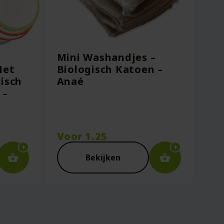
Mini Washandjes –
Met
Biologisch Katoen –
isch
Anaé
 –
Voor
1.25
Bekijken