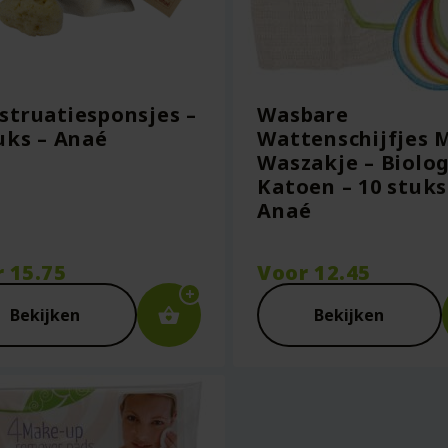
truatiesponsjes –
Wasbare
uks – Anaé
Wattenschijfjes 
Waszakje – Biolog
Katoen – 10 stuks
Anaé
r
15.75
Voor
12.45
Bekijken
Bekijken