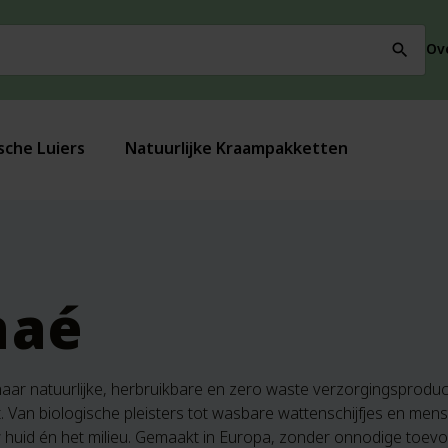
Ov
search
sche Luiers
Natuurlijke Kraampakketten
naé
aar natuurlijke, herbruikbare en zero waste verzorgingsprodu
. Van biologische pleisters tot wasbare wattenschijfjes en mens
 huid én het milieu. Gemaakt in Europa, zonder onnodige toevo