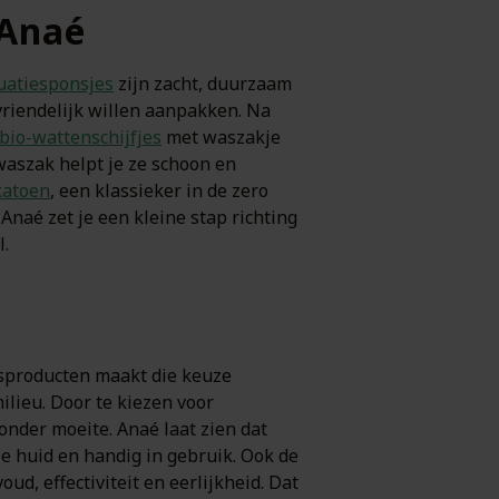
 Anaé
uatiesponsjes
zijn zacht, duurzaam
vriendelijk willen aanpakken. Na
bio-wattenschijfjes
met waszakje
waszak helpt je ze schoon en
katoen
, een klassieker in de zero
 Anaé zet je een kleine stap richting
l.
sproducten maakt die keuze
ilieu. Door te kiezen voor
onder moeite. Anaé laat zien dat
e huid en handig in gebruik. Ook de
ud, effectiviteit en eerlijkheid. Dat