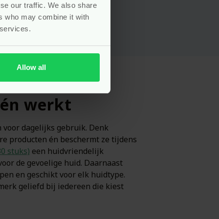
se our traffic. We also share
ers who may combine it with
 services.
Allow all
 én werkt
 voor dagelijks gebruik. Denk
are producten én beschermt ze tijdens
30 stuks)
een huidvriendelijk
 voor de gevoelige huid. Daarnaast
ppen en geschikt voor elk huidtype.
erk geliefd bij iedereen die kiest