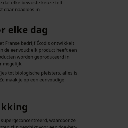
e dat elke bewuste keuze telt.
t daar naadloos in.
r elke dag
t Franse bedrijf Écodis ontwikkelt
in de eenvoud: elk product heeft een
producten worden geproduceerd in
r mogelijk.
s tot biologische pleisters, alles is
 Zo maak je op een eenvoudige
akking
n supergeconcentreerd, waardoor ze
ten zijn geschikt voor een doe-het-