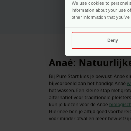
We use cookies to personalis
information about your use of
other information that you’ve
Deny
Anaé: Natuurlijk
Bij Pure Start kies je bewust. Anaé 
bijvoorbeeld aan het handige Anaé
w
het wassen. Een kleine stap met gro
alternatief voor traditionele pleiste
kun je kiezen voor de Anaé
biologisch
Hiermee ben je altijd goed voorbereid
voor minder afval en meer bewustzij