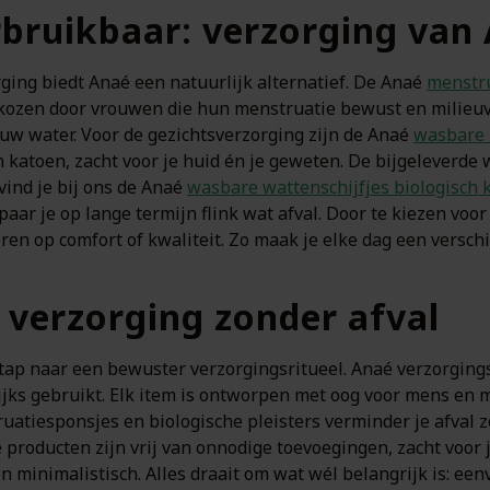
rbruikbaar: verzorging van
ging biedt Anaé een natuurlijk alternatief. De Anaé
menstr
gekozen door vrouwen die hun menstruatie bewust en milieu
auw water. Voor de gezichtsverzorging zijn de Anaé
wasbare 
 katoen, zacht voor je huid én je geweten. De bijgeleverde 
ind je bij ons de Anaé
wasbare wattenschijfjes biologisch 
aar je op lange termijn flink wat afval. Door te kiezen voor
ren op comfort of kwaliteit. Zo maak je elke dag een verschi
 verzorging zonder afval
ap naar een bewuster verzorgingsritueel. Anaé verzorging
ijks gebruikt. Elk item is ontworpen met oog voor mens en m
uatiesponsjes en biologische pleisters verminder je afval z
producten zijn vrij van onnodige toevoegingen, zacht voor j
 minimalistisch. Alles draait om wat wél belangrijk is: eenvo