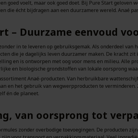
en goed voelt, maar ook goed doet. Bij Pure Start geloven w
ten die écht bijdragen aan een duurzamere wereld. Anaé pas
art – Duurzame eenvoud voo
zonder in te leveren op gebruiksgemak. Als onderdeel van he
ten die je dagelijks leven duurzamer maken. De kracht zit 
elling en is ontworpen met oog voor mens en milieu. Alle 
lijke en biologische grondstoffen van lokale oorsprong waa
 assortiment Anaé-producten. Van herbruikbare wattenschijfje
aan en het gebruik van wegwerpproducten te verminderen.
lf én de planeet.
ing, van oorsprong tot verp
formules zonder overbodige toevoegingen. De producten zij
ijn voor transport en verpakkingsmateriaal. Veel ingrediën