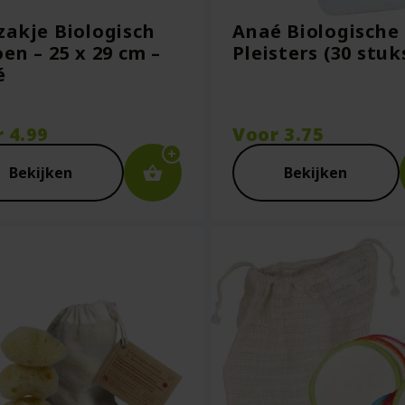
akje Biologisch
Anaé Biologische
en – 25 x 29 cm –
Pleisters (30 stuk
é
r
4.99
Voor
3.75
Bekijken
Bekijken