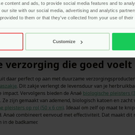
e content and ads, to provide social media features and to analy
 our site with our social media, advertising and analytics partn
 provided to them or that they’ve collected from your use of their
Customize
e verzorging die goed voelt
sluit daar perfect op aan met duurzame verzorgingsproducten
aszakje
. Dit zakje verlengt de levensduur van je herbruikb
te impact. Vervolgens bieden de Anaé
biologische pleisters (
rs. Ze zijn gemaakt van ademend, biologisch katoen en zacht
e pleisters op rol (50 x 6 cm)
. Ideaal om zelf op maat te kni
. Anaé combineert eenvoud met effectiviteit. Dat maakt dit m
n in de badkamer.