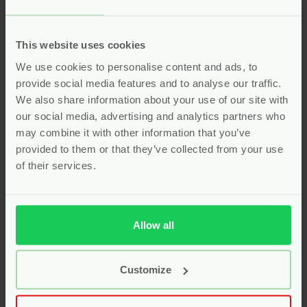
zonder afval
Steeds meer mensen maken de overstap naar een
bewuster verzorgingsritueel. Anaé
This website uses cookies
verzorgingsproducten maakt die keuze makkelijk met
We use cookies to personalise content and ads, to
producten die je dagelijks gebruikt. Elk item is
provide social media features and to analyse our traffic.
ontworpen met oog voor mens en milieu. Door te
We also share information about your use of our site with
kiezen voor herbruikbare wattenschijfjes,
our social media, advertising and analytics partners who
menstruatiesponsjes en biologische pleisters
may combine it with other information that you’ve
verminder je afval zonder moeite. Anaé laat zien dat
provided to them or that they’ve collected from your use
duurzaamheid eenvoudig kan zijn. De producten zijn
of their services.
vrij van onnodige toevoegingen, zacht voor je huid en
handig in gebruik. Ook de verpakkingen zijn
milieuvriendelijk en minimalistisch. Alles draait om
Allow all
wat wél belangrijk is: eenvoud, effectiviteit en
eerlijkheid. Dat maakt Anaé tot een merk dat niet
alleen goed voelt, maar ook goed doet. Bij Pure Start
Customize
geloven we dat elke bewuste keuze telt. Daarom vind
je bij ons alleen producten die écht bijdragen aan een