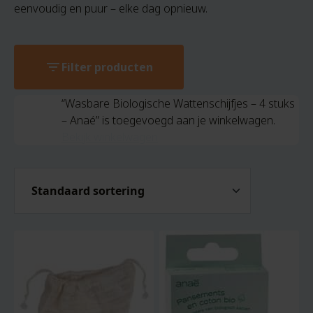
eenvoudig en puur – elke dag opnieuw.
filter_list
Filter producten
“Wasbare Biologische Wattenschijfjes – 4 stuks
– Anaé” is toegevoegd aan je winkelwagen.
Bekijk winkelwagen