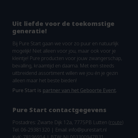
Uit liefde voor de toekomstige
generatie!
Bij Pure Start gaan we voor zo puur en natuurlijk
mogelijk! Niet alleen voor jou, maar ook voor je
kleintje! Pure producten voor jouw zwangerschap,
bevalling, kraamtijd en daarna. Met een steeds
uitbreidend assortiment willen we jou én je gezin
alleen maar het beste bieden!
Pure Start is
partner van het Geboorte Event
.
Pure Start contactgegevens
Postadres: Zwarte Dijk 12a, 7775PB Lutten (
route
)
Tel: 06-29381320 | Email:
info@purestart.nl
KvK: 78196914 | BTW: NL003300947B31