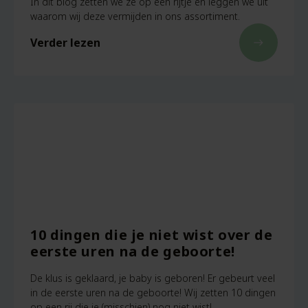
In dit blog zetten we ze op een rijtje en leggen we uit
waarom wij deze vermijden in ons assortiment.
Verder lezen
east
10 dingen die je niet wist over de
eerste uren na de geboorte!
De klus is geklaard, je baby is geboren! Er gebeurt veel
in de eerste uren na de geboorte! Wij zetten 10 dingen
op een rij die je (misschien) nog niet wist!