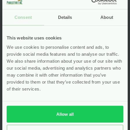
Consent
Details
About
This website uses cookies
We use cookies to personalise content and ads, to
provide social media features and to analyse our traffic.
We also share information about your use of our site with
our social media, advertising and analytics partners who
Vrijen na de bevalling. Wanneer
may combine it with other information that you’ve
kan dat weer?
provided to them or that they’ve collected from your use
of their services.
Vrijen na de bevalling. Wanneer kan dat weer? En wat
verandert er in je seksleven als je een baby hebt?
Verder lezen
east
Allow all