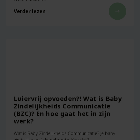
Verder lezen
east
Luiervrij opvoeden?! Wat is Baby
Zindelijkheids Communicatie
(BZC)? En hoe gaat het in zijn
werk?
Wat is Baby Zindelijkheids Communicatie? Je baby
zindelijk vanaf de geboorte. Kan dat?