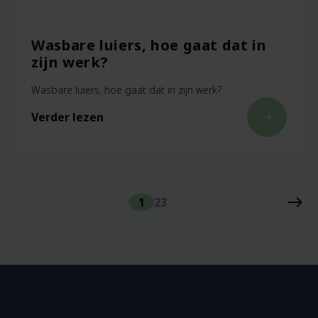
Wasbare luiers, hoe gaat dat in
zijn werk?
Wasbare luiers, hoe gaat dat in zijn werk?
Verder lezen
east
east
1
2
3