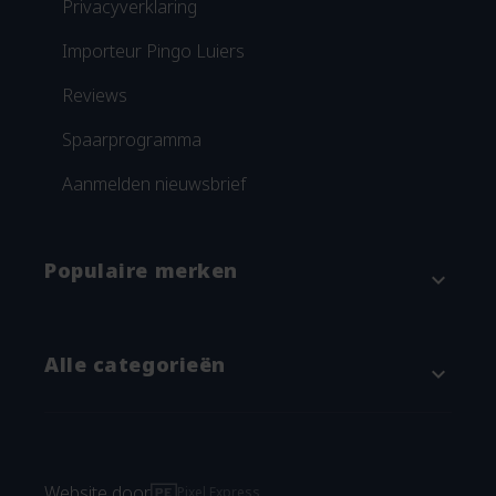
Privacyverklaring
Importeur Pingo Luiers
Reviews
Spaarprogramma
Aanmelden nieuwsbrief
Populaire merken
expand_more
Attitude
Alle categorieën
expand_more
Blümchen
Grünspecht
Baby & kind
Imse Vimse
Verschonen
Website door
Pixel Express