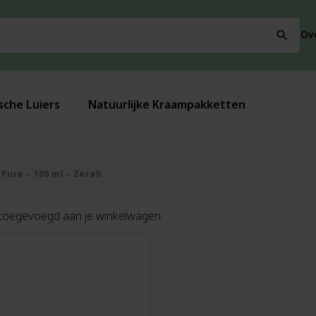
Ov
search
sche Luiers
Natuurlijke Kraampakketten
Pure – 100 ml – Zerah
is toegevoegd aan je winkelwagen.
Bekijk winkelwagen