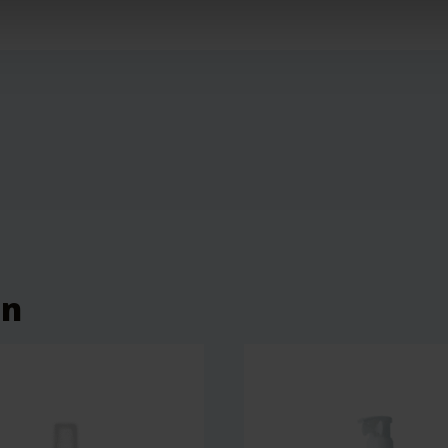
erschoningsspray – Perfectly Pure – 100 ml – Zerah” te beoor
eerd.
Vereiste velden zijn gemarkeerd met
*
en