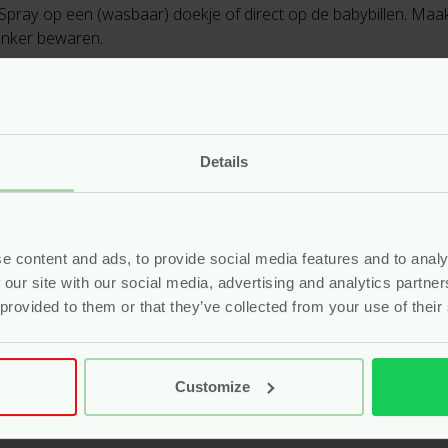
. Spray op een (wasbaar) doekje of direct op de babybillen. Ma
donker bewaren.
che arganolie, biologische jojoba-olie, Ecocert conserveermidd
ging
Details
le producten worden handgemaakt in Nederland. Zerah heeft mil
h gecertificeerde ingrediënten, natuurlijke conservering en ess
 allergieën of een gevoelige huid. Zerah betekent zon. Zuive
 opgaan.
e content and ads, to provide social media features and to analy
 our site with our social media, advertising and analytics partn
 provided to them or that they’ve collected from your use of their
Customize
100 ml