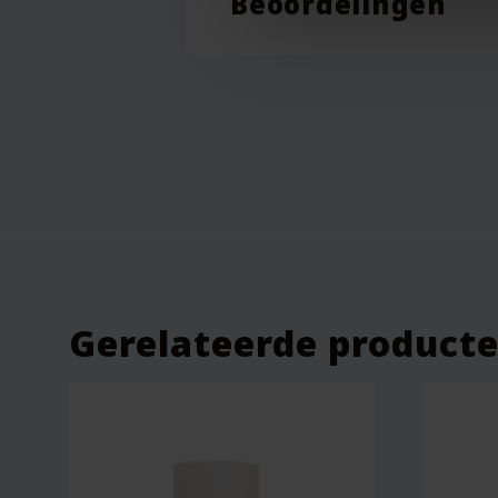
Beoordelingen
Beoordelingen
Er zijn nog geen beoordelingen.
Wees de eerste om “Biologische V
Je e-mailadres wordt niet gepublic
Je waardering
*
Je beoordeling
*
Gerelateerde product