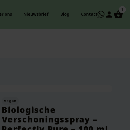
1
person
er ons
Nieuwsbrief
Blog
Contact
vegan
Biologische
Verschoningsspray –
Perfectly Pure – 100 ml