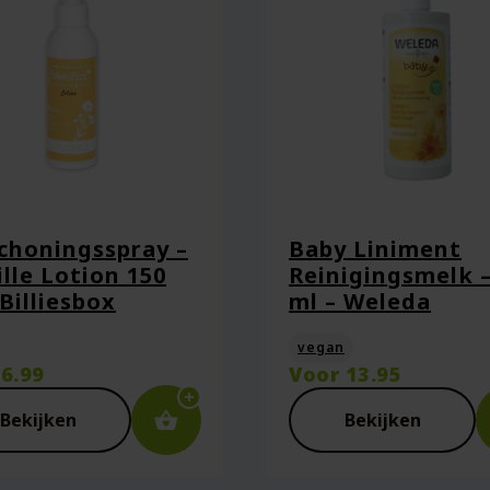
choningsspray –
Baby Liniment
lle Lotion 150
Reinigingsmelk –
 Billiesbox
ml – Weleda
vegan
r
6.99
Voor
13.95
Bekijken
Bekijken
aan in deze browser voor de volgende keer wanneer ik een react