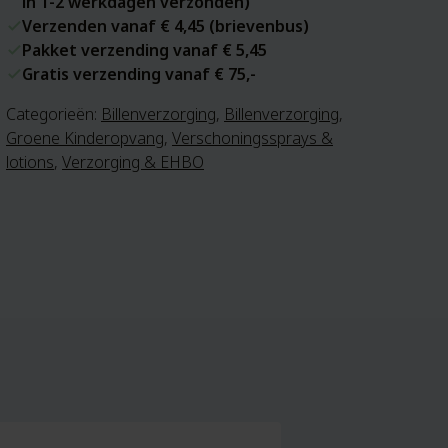
in 1-2 werkdagen verzonden)
Verzenden vanaf € 4,45 (brievenbus)
Pakket verzending vanaf € 5,45
Gratis verzending vanaf € 75,-
Categorieën:
Billenverzorging
,
Billenverzorging
,
Groene Kinderopvang
,
Verschoningssprays &
lotions
,
Verzorging & EHBO