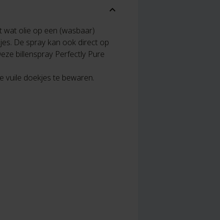
expand_more
t wat olie op een (wasbaar)
jes. De spray kan ook direct op
Deze billenspray Perfectly Pure
 vuile doekjes te bewaren.