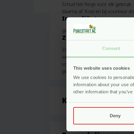
Schud het flesje voor elk gebruik
daarna af. Koel en bij voorkeur 
Ingrediënten
gedemineraliseerd water, biologis
Zerah zuivere verzor
Consent
Zerah is een Nederlands merk. Al
verzorgingsproducten met biologisc
voor volwassenen en kinderen met
This website uses cookies
genereties de zon zorgeloos zien
We use cookies to personalis
information about your use of
other information that you’ve
Kenmerken
Deny
Inhoud