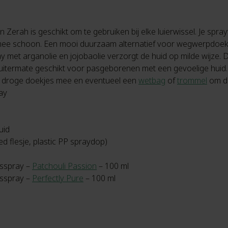
erah is geschikt om te gebruiken bij elke luierwissel. Je spray
er mee schoon. Een mooi duurzaam alternatief voor wegwerpdoek
y met arganolie en jojobaolie verzorgt de huid op milde wijze. 
s uitermate geschikt voor pasgeborenen met een gevoelige huid.
 en droge doekjes mee en eventueel een
wetbag
of
trommel
om de
ay
uid
d flesje, plastic PP spraydop)
gsspray –
Patchouli Passion
– 100 ml
gsspray –
Perfectly Pure
– 100 ml