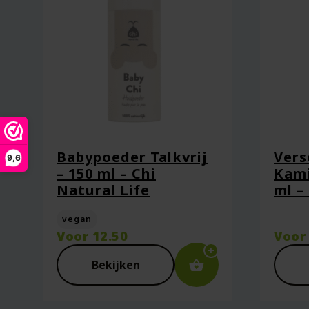
Naam
*
E-mail
*
Babypoeder Talkvrij
Vers
9,6
– 150 ml – Chi
Kami
Natural Life
ml –
Captcha
*
vegan
Voor
12.50
Voo
Bekijken
Mijn naam, e-mail en site opsl