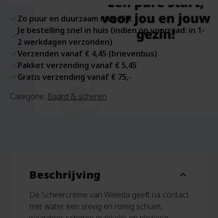
Zo puur en duurzaam mogelijk
Je bestelling snel in huis (indien op voorraad: in 1-
2 werkdagen verzonden)
Verzenden vanaf € 4,45 (brievenbus)
Pakket verzending vanaf € 5,45
Gratis verzending vanaf € 75,-
Categorie:
Baard & scheren
Beschrijving
expand_more
De Scheercrème van Weleda geeft na contact
met water een stevig en romig schuim,