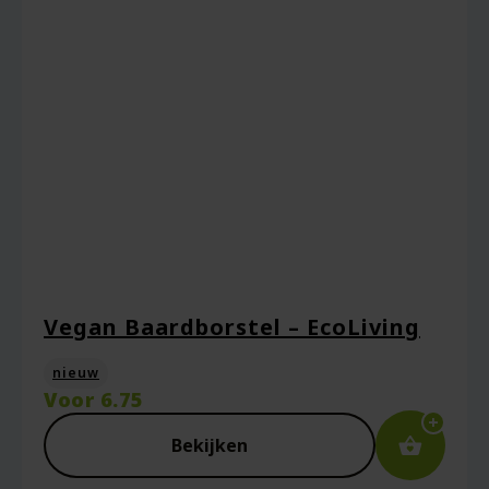
Naam
*
Vegan Baardborstel – EcoLiving
E-mail
*
nieuw
Voor
6.75
Bekijken
Captcha
*