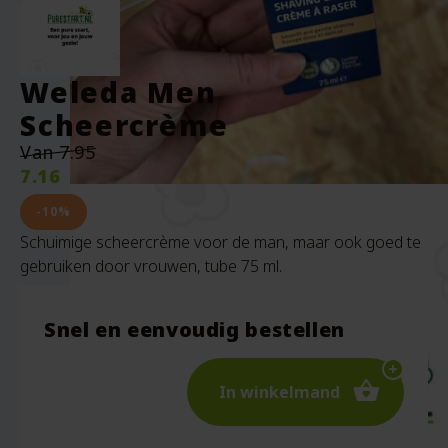
Weleda Men
Scheercrème
Oorspronkelijke
Van
7.95
prijs
7.16
was:
Huidige
€7.95.
prijs
-10%
is:
Schuimige scheercrème voor de man, maar ook goed te
€7.16.
gebruiken door vrouwen, tube 75 ml.
Snel en eenvoudig bestellen
In winkelmand