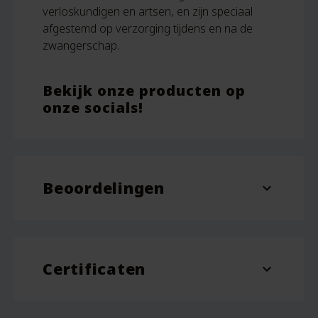
verloskundigen en artsen, en zijn speciaal
afgestemd op verzorging tijdens en na de
zwangerschap.
Bekijk onze producten op
onze socials!
Beoordelingen
expand_more
Beoordelingen
Er zijn nog geen beoordelingen.
Certificaten
Wees de eerste om “Ratanhia Tandpasta – 50
expand_more
ml – Weleda” te beoordelen
NaTrue
Vegan
Je e-mailadres wordt niet gepubliceerd.