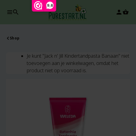
9,6
search
person
-20%
Shop
Je kunt "Jack n' Jill Kindertandpasta Banaan" niet
toevoegen aan je winkelwagen, omdat het
product niet op voorraad is.