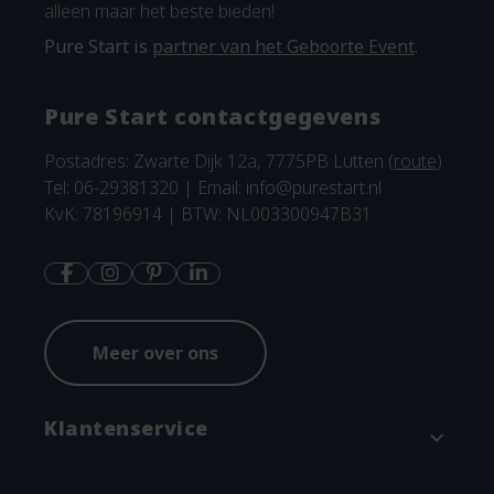
alleen maar het beste bieden!
Pure Start is
partner van het Geboorte Event
.
Pure Start contactgegevens
Postadres: Zwarte Dijk 12a, 7775PB Lutten (
route
)
Tel: 06-29381320 | Email:
info@purestart.nl
KvK: 78196914 | BTW: NL003300947B31
Meer over ons
Klantenservice
expand_more