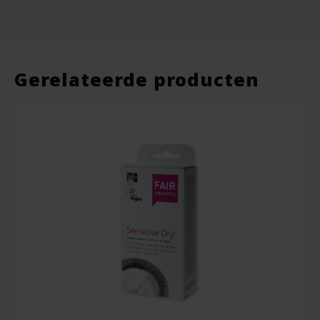
Vereiste velden zijn gemarkeerd met
*
Je waardering
*
Gerelateerde producten
Je beoordeling
*
Naam
*