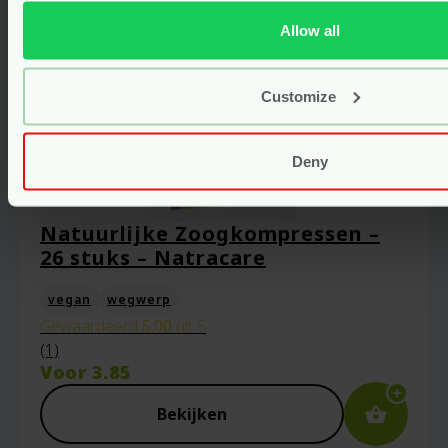
Allow all
Customize
Deny
Natuurlijke Zoogkompressen –
26 stuks – Natracare
vegan
wegwerp
Gewaardeerd
5.00
uit 5
(1)
Voor
3.85
Bekijken