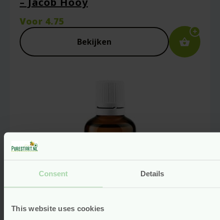
– Jacob Hooy
Voor
4.75
Naam
*
Bekijken
E-mail
*
Captcha
*
Consent
Details
Mijn naam, e-mail en site opslaan in deze
browser voor de volgende keer wanneer ik
This website uses cookies
een reactie plaats.