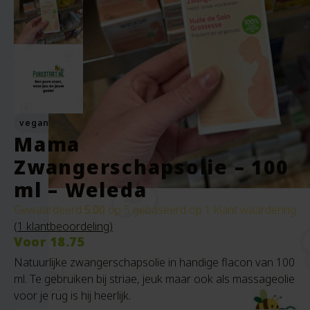
vegan
Mama
Zwangerschapsolie – 100
ml – Weleda
Gewaardeerd
5.00
op 5 gebaseerd op
1
klant waardering
(
1
klantbeoordeling)
Voor
18.75
Natuurlijke zwangerschapsolie in handige flacon van 100
ml. Te gebruiken bij striae, jeuk maar ook als massageolie
voor je rug is hij heerlijk.