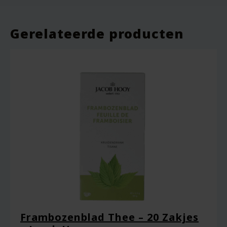
januari 2026
Smeert heel fijn en trekt goed in de huid.
Gerelateerde producten
Een beoordeling toevoegen
Je e-mailadres wordt niet gepubliceerd.
Vereiste velden zijn gemarkeerd met
*
Je waardering
*
Je beoordeling
*
Frambozenblad Thee – 20 Zakjes