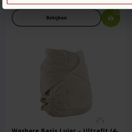
Voor
51.95
Bekijken
Wasbare Basis Luier – Ultrafit (4-