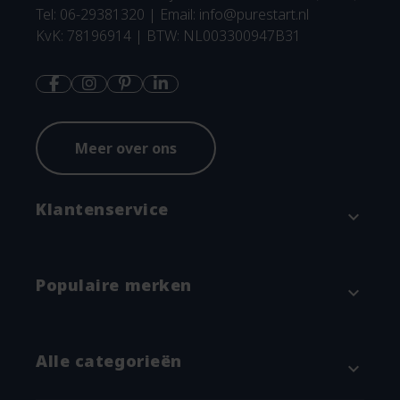
Tel: 06-29381320 | Email:
info@purestart.nl
KvK: 78196914 | BTW: NL003300947B31
Meer over ons
Klantenservice
expand_more
Contact
Populaire merken
expand_more
Betaalmethodes en verzenden
Annuleren & Retourneren
Attitude
Alle categorieën
expand_more
Garantie en klachtenregeling
Blümchen