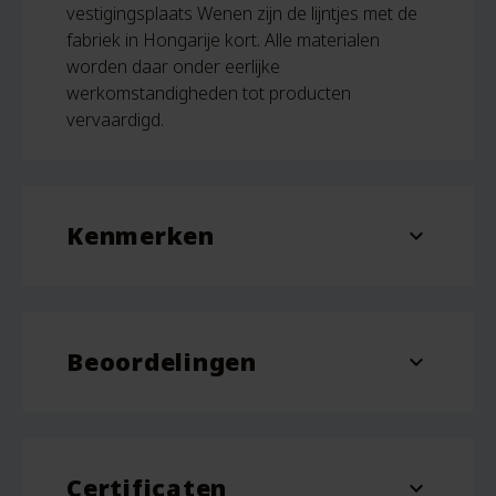
vestigingsplaats Wenen zijn de lijntjes met de
fabriek in Hongarije kort. Alle materialen
worden daar onder eerlijke
werkomstandigheden tot producten
vervaardigd.
Kenmerken
expand_more
Materiaal
biologisch katoen
Beoordelingen
Luiermaat
4-15 kg
expand_more
Beoordelingen
Kleur
Ecru
Er zijn nog geen beoordelingen.
Certificaten
Wees de eerste om “Wasbare Basis Luier –
expand_more