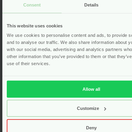
Gerelateerde producten
Consent
Details
This website uses cookies
We use cookies to personalise content and ads, to provide s
and to analyse our traffic. We also share information about yo
with our social media, advertising and analytics partners wh
other information that you’ve provided to them or that they’v
use of their services.
Allow all
Customize
Wasbare Basisluiers – Newborn
(2-5 kg) – Biologisch Katoen – 4
Stuks – Imse & Vimse
Deny