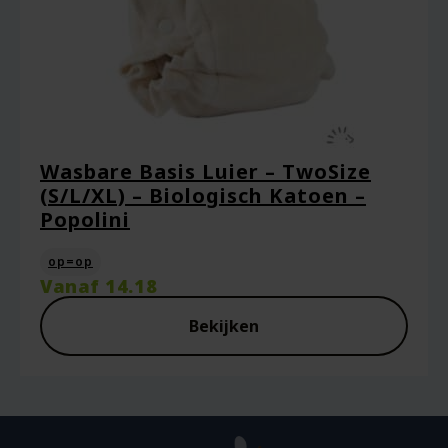
Wasbare Basis Luier – TwoSize
(S/L/XL) – Biologisch Katoen –
Popolini
op=op
Vanaf
14.18
Bekijken