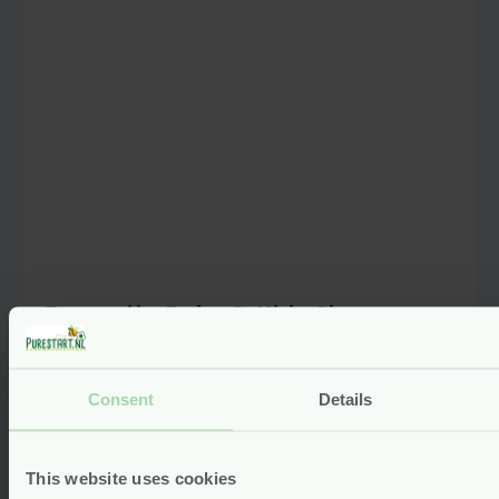
een reactie plaats.
Zeepvrije Baby & Kids Shampoo –
200 ml – Happy Earth
nieuw
vegan
Consent
Details
Voor
9.95
Bekijken
This website uses cookies