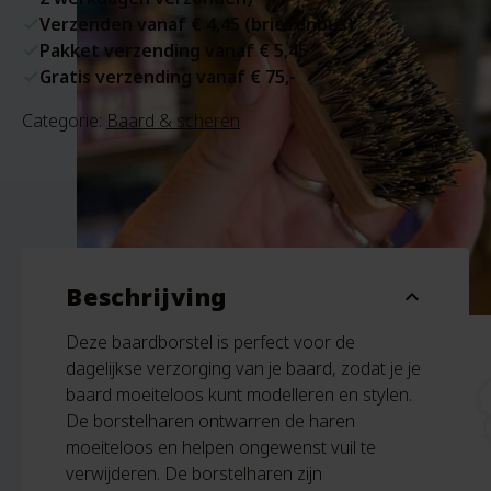
Verzenden vanaf € 4,45 (brievenbus)
Pakket verzending vanaf € 5,45
Gratis verzending vanaf € 75,-
Categorie:
Baard & scheren
Beschrijving
expand_more
Deze baardborstel is perfect voor de
dagelijkse verzorging van je baard, zodat je je
baard moeiteloos kunt modelleren en stylen.
De borstelharen ontwarren de haren
moeiteloos en helpen ongewenst vuil te
verwijderen. De borstelharen zijn