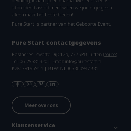
bevalling, kraamtijd en daarna. Met een steeds
uitbreidend assortiment willen we jou én je gezin
alleen maar het beste bieden!
Pure Start is
partner van het Geboorte Event
.
Pure Start contactgegevens
Postadres: Zwarte Dijk 12a, 7775PB Lutten (
route
)
Tel: 06-29381320 | Email:
info@purestart.nl
KvK: 78196914 | BTW: NL003300947B31
Meer over ons
Klantenservice
expand_more