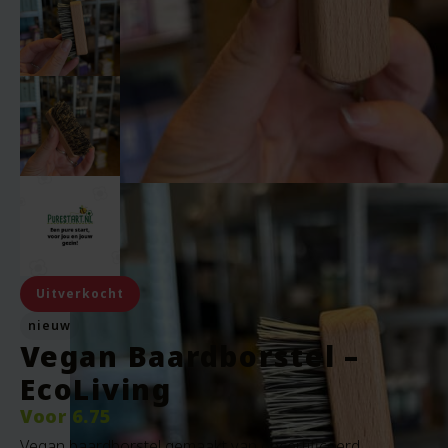
Uitverkocht
nieuw
Vegan Baardborstel –
EcoLiving
Voor
6.75
Vegan baardborstel gemaakt van gecertificeerd