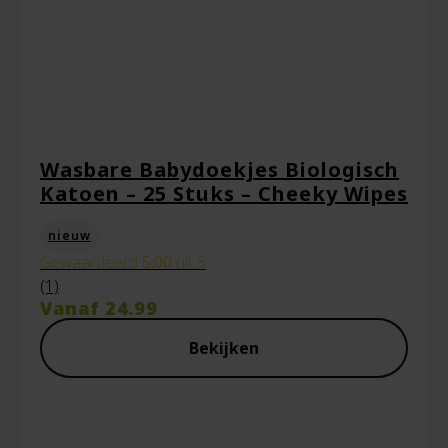
Naam
*
Wasbare Babydoekjes Biologisch
Katoen – 25 Stuks – Cheeky Wipes
E-mail
*
nieuw
Gewaardeerd
5.00
uit 5
(1)
Vanaf
24.99
Captcha
*
Bekijken
Mijn naam, e-mail en site opslaan in deze
browser voor de volgende keer wanneer ik