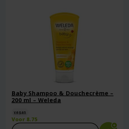
Je waardering
*
Je beoordeling
*
Baby Shampoo & Douchecrème –
200 ml – Weleda
vegan
Naam
*
Voor
8.75