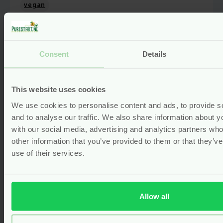
vegan
Oorspronkelijke
Van
9.95
prijs
8.96
was:
Huidige
€9.95.
prijs
Bekijken
Consent
Details
is:
€8.96.
This website uses cookies
We use cookies to personalise content and ads, to provide s
and to analyse our traffic. We also share information about yo
with our social media, advertising and analytics partners wh
other information that you’ve provided to them or that they’v
use of their services.
Allow all