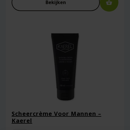
Bekijken
E-mail
*
Captcha
*
Mijn naam, e-mail en site opslaan in deze
browser voor de volgende keer wanneer ik
een reactie plaats.
Scheercrème Voor Mannen –
Kaerel