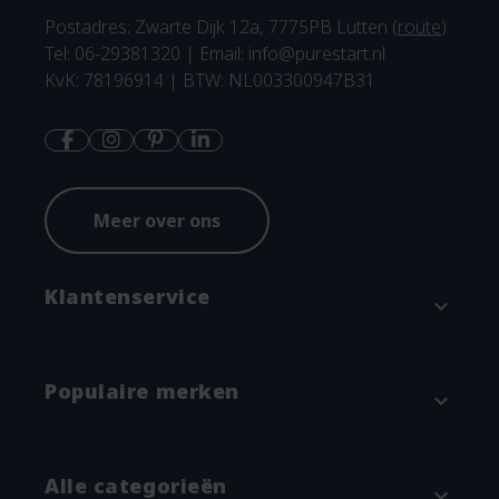
Postadres: Zwarte Dijk 12a, 7775PB Lutten (
route
)
Tel: 06-29381320 | Email:
info@purestart.nl
KvK: 78196914 | BTW: NL003300947B31
Meer over ons
Klantenservice
expand_more
Contact
Populaire merken
expand_more
Betaalmethodes en verzenden
Annuleren & Retourneren
Attitude
Alle categorieën
expand_more