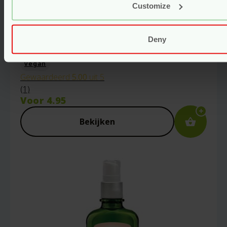
Customize
Natuurlijk Maandverband – Maxi
Pads Night – 10 stuks –
Deny
Natracare
vegan
Gewaardeerd
5.00
uit 5
(1)
Voor
4.95
Bekijken