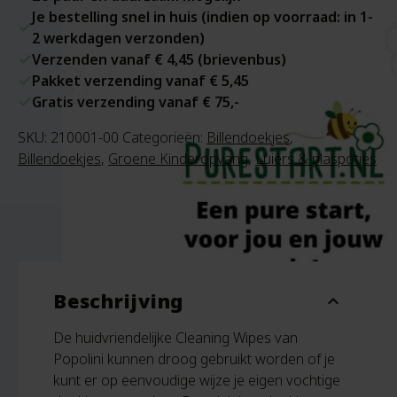
Je bestelling snel in huis (indien op voorraad: in 1-
2 werkdagen verzonden)
Verzenden vanaf € 4,45 (brievenbus)
Pakket verzending vanaf € 5,45
Gratis verzending vanaf € 75,-
SKU:
210001-00
Categorieën:
Billendoekjes
,
Billendoekjes
,
Groene Kinderopvang
,
Luiers & plaspotjes
Beschrijving
expand_more
De huidvriendelijke Cleaning Wipes van
Popolini kunnen droog gebruikt worden of je
kunt er op eenvoudige wijze je eigen vochtige