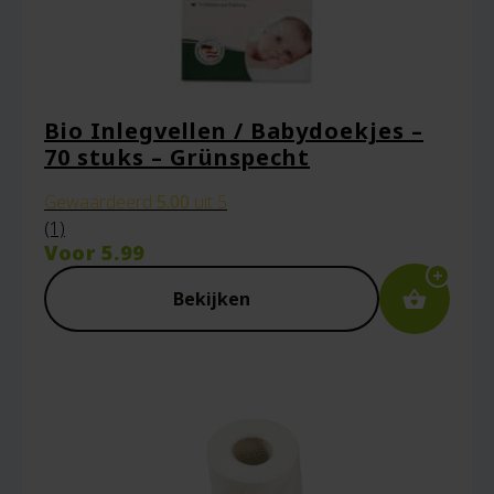
Bio Inlegvellen / Babydoekjes –
70 stuks – Grünspecht
Gewaardeerd
5.00
uit 5
(1)
Voor
5.99
Bekijken