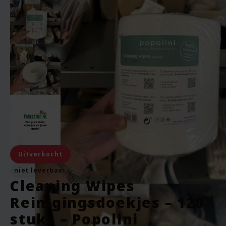
Uitverkocht
niet leverbaar
Cleaning Wipes
Reinigingsdoekjes – 120
stuks – Popolini