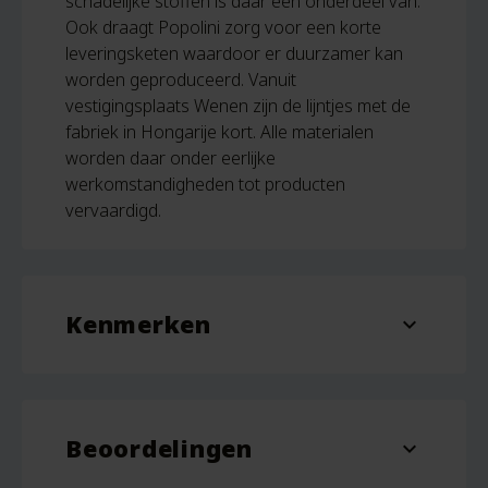
schadelijke stoffen is daar één onderdeel van.
Ook draagt Popolini zorg voor een korte
leveringsketen waardoor er duurzamer kan
worden geproduceerd. Vanuit
vestigingsplaats Wenen zijn de lijntjes met de
fabriek in Hongarije kort. Alle materialen
worden daar onder eerlijke
werkomstandigheden tot producten
vervaardigd.
Kenmerken
expand_more
Aantal
120 stuks
Beoordelingen
Materiaal
cellulose, viscose
expand_more