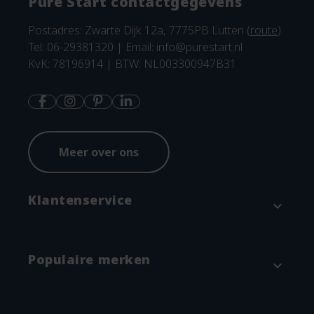
Pure Start contactgegevens
Postadres: Zwarte Dijk 12a, 7775PB Lutten (
route
)
Tel: 06-29381320 | Email:
info@purestart.nl
KvK: 78196914 | BTW: NL003300947B31
Meer over ons
Klantenservice
expand_more
Contact
Populaire merken
expand_more
Betaalmethodes en verzenden
Annuleren & Retourneren
Attitude