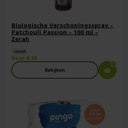
Biologische Verschoningsspray –
Patchouli Passion – 100 ml –
Naam
*
Zerah
vegan
Voor
6.95
E-mail
*
Bekijken
Captcha
*
Mijn naam, e-mail en site opslaan in deze