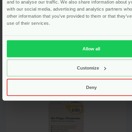
and to analyse our traffic. We also share information about yo
Wasbare Babydoekjes Bamboe –
with our social media, advertising and analytics partners wh
Premium All-In-One Kit – Cheeky
other information that you’ve provided to them or that they’v
Wipes
use of their services.
nieuw
Vanaf
67.95
Allow all
Bekijken
Customize
Deny