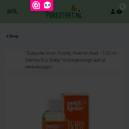
9,6
1
search
person
-5%
Shop
“Babyolie Voor Hoofd, Huid en Bad – 150 ml –
Derma Eco Baby” is toegevoegd aan je
winkelwagen.
Bekijk winkelwagen