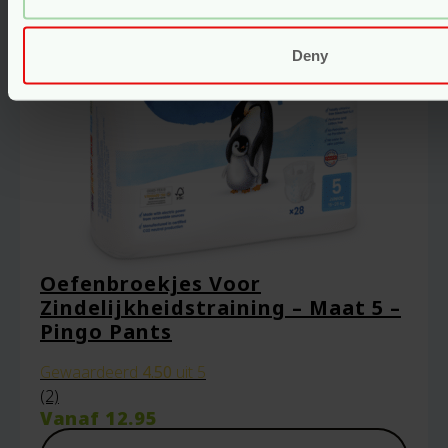
Deny
Oefenbroekjes Voor
Zindelijkheidstraining – Maat 5 –
Pingo Pants
Gewaardeerd
4.50
uit 5
(2)
Vanaf
12.95