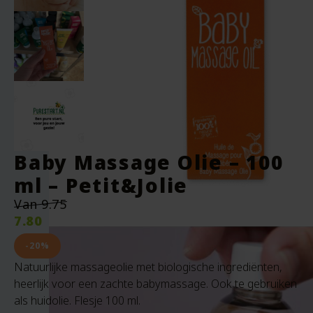
Baby Massage Olie – 100
ml – Petit&Jolie
Oorspronkelijke
Van
9.75
prijs
7.80
was:
Huidige
€9.75.
prijs
-20%
is:
Natuurlijke massageolie met biologische ingrediënten,
€7.80.
heerlijk voor een zachte babymassage. Ook te gebruiken
als huidolie. Flesje 100 ml.