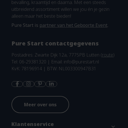
bevalling, kraamtijd en daarna. Met een steeds
uitbreidend assortiment willen we jou én je gezin
alleen maar het beste bieden!
Pure Start is
partner van het Geboorte Event
.
Pure Start contactgegevens
Postadres: Zwarte Dijk 12a, 7775PB Lutten (
route
)
Tel: 06-29381320 | Email:
info@purestart.nl
KvK: 78196914 | BTW: NL003300947B31
Meer over ons
Klantenservice
expand_more