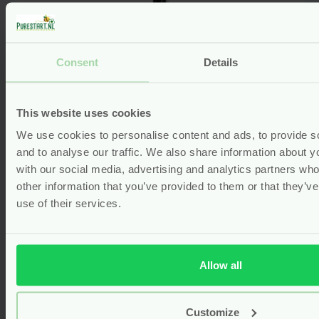
browser voor de volgende keer wanneer ik
een reactie plaats.
Consent
Details
This website uses cookies
We use cookies to personalise content and ads, to provide s
and to analyse our traffic. We also share information about yo
with our social media, advertising and analytics partners wh
Calendula Olie – Biologisch – 100
other information that you’ve provided to them or that they’v
ml – Natural Heroes
use of their services.
Voor
12.99
Bekijken
Allow all
Customize