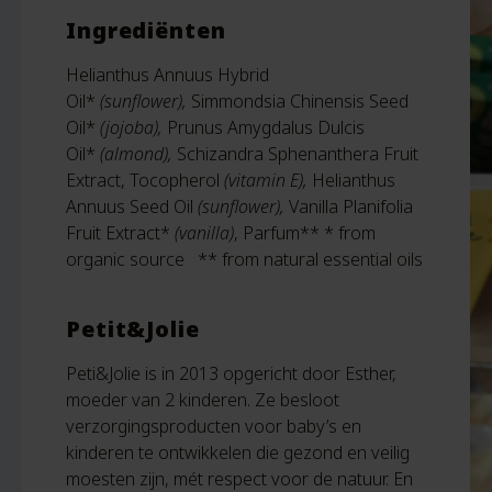
Ingrediënten
Helianthus Annuus Hybrid
Oil*
(sunflower),
Simmondsia Chinensis Seed
Oil*
(jojoba),
Prunus Amygdalus Dulcis
Oil*
(almond),
Schizandra Sphenanthera Fruit
Extract, Tocopherol
(vitamin E),
Helianthus
Annuus Seed Oil
(sunflower),
Vanilla Planifolia
Fruit Extract*
(vanilla)
, Parfum**
* from
organic source ** from natural essential oils
Petit&Jolie
Peti&Jolie is in 2013 opgericht door Esther,
moeder van 2 kinderen. Ze besloot
verzorgingsproducten voor baby’s en
kinderen te ontwikkelen die gezond en veilig
moesten zijn, mét respect voor de natuur. En