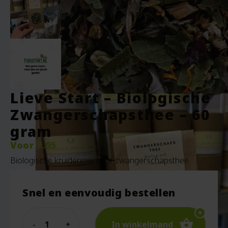
Lieve Start – Biologische
Zwangerschapsthee – 60
gram
Voor
7.95
Biologische kruidenmix voor zwangerschapsthee.
Snel en eenvoudig bestellen
Quantity
In winkelmand