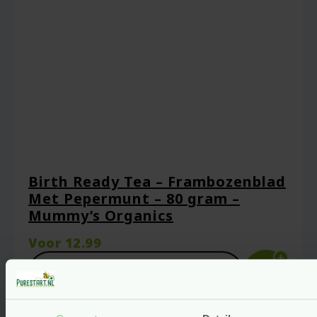
Birth Ready Tea – Frambozenblad
Met Pepermunt – 80 gram –
Mummy’s Organics
Voor
12.99
Bekijken