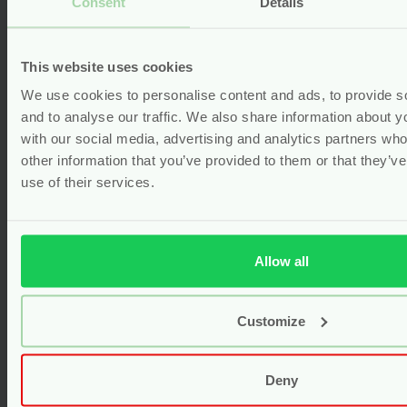
Consent
Details
Gerelateerde producten
This website uses cookies
We use cookies to personalise content and ads, to provide s
and to analyse our traffic. We also share information about yo
with our social media, advertising and analytics partners wh
other information that you’ve provided to them or that they’v
use of their services.
Allow all
Customize
Iron Boost Tea – Rozenbottel
Deny
Brandnetel – 55 gram – Mummy’s