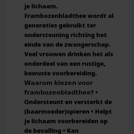
je lichaam.
Frambozenbladthee wordt al
generaties gebruikt ter
ondersteuning richting het
einde van de zwangerschap.
Veel vrouwen drinken het als
onderdeel van een rustige,
bewuste voorbereiding.
𝗪𝗮𝗮𝗿𝗼𝗺 𝗸𝗶𝗲𝘇𝗲𝗻 𝘃𝗼𝗼𝗿
𝗳𝗿𝗮𝗺𝗯𝗼𝘇𝗲𝗻𝗯𝗹𝗮𝗱𝘁𝗵𝗲𝗲? •
Ondersteunt en versterkt de
(baarmoeder)spieren • Helpt
je lichaam voorbereiden op
de bevalling • Kan