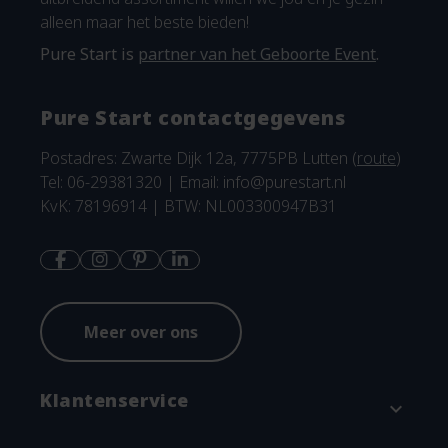
alleen maar het beste bieden!
Pure Start is
partner van het Geboorte Event
.
Pure Start contactgegevens
Postadres: Zwarte Dijk 12a, 7775PB Lutten (
route
)
Tel: 06-29381320 | Email:
info@purestart.nl
KvK: 78196914 | BTW: NL003300947B31
Meer over ons
Klantenservice
expand_more