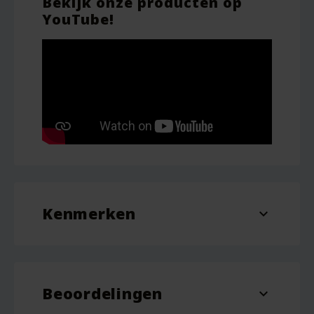
Bekijk onze producten op
YouTube!
Kenmerken
expand_more
Inhoud
50 gram
Beoordelingen
expand_more