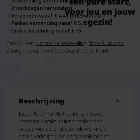
Je bestelling snel in huis (indien op voorraad: in 1-
2 werkdagen verzonden)
Verzenden vanaf € 4,45 (brievenbus)
Pakket verzending vanaf € 5,45
Gratis verzending vanaf € 75,-
Categorieën:
Herstel na de bevalling
,
Thee & kruiden
,
Zwangerschap
,
Zwangerschapsthee & -kruiden
Beschrijving
expand_more
Jacob Hooy Kamille kruiden zijn breed
inzetbaar. Kamille kruiden hebben een
ontspannende, antibacteriële werking en
geven verlichting van darmproblemen en