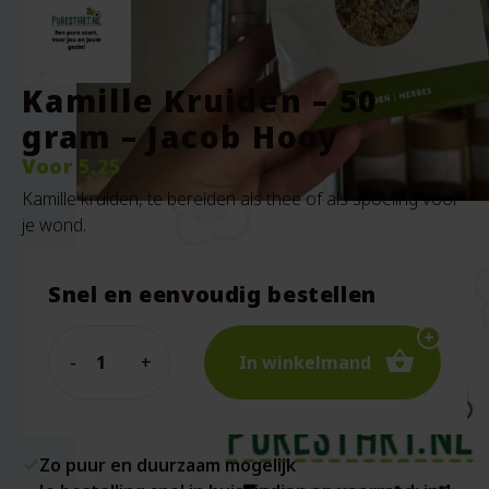
Kamille Kruiden – 50
gram – Jacob Hooy
Voor
5.25
Kamille kruiden, te bereiden als thee of als spoeling voor
je wond.
Snel en eenvoudig bestellen
Quantity
In winkelmand
Zo puur en duurzaam mogelijk