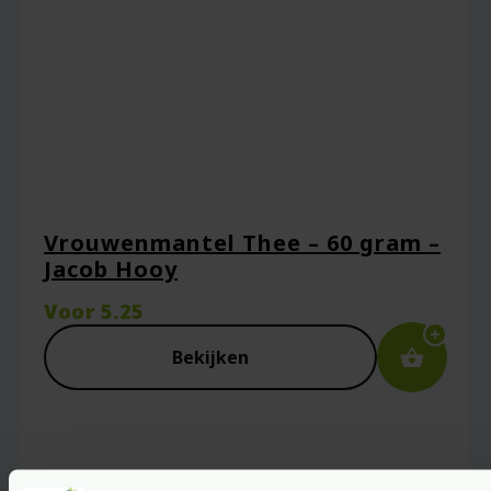
browser voor de volgende keer wanneer ik
een reactie plaats.
Vrouwenmantel Thee – 60 gram –
Jacob Hooy
Voor
5.25
Bekijken