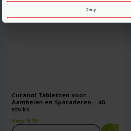
Deny
Curanol Tabletten voor
Aambeien en Spataderen – 40
stuks
Voor
6.99