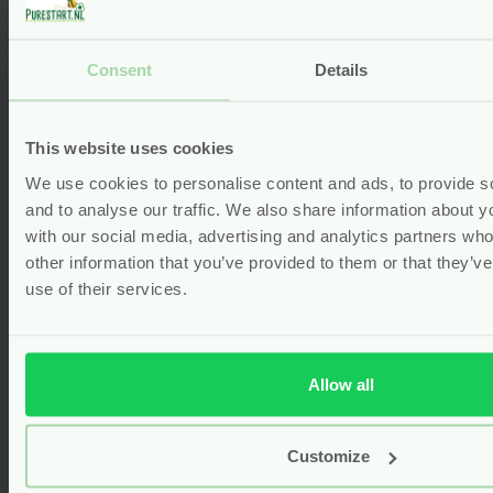
Consent
Details
This website uses cookies
We use cookies to personalise content and ads, to provide s
and to analyse our traffic. We also share information about yo
with our social media, advertising and analytics partners wh
other information that you’ve provided to them or that they’v
Post Partum Spoelkruiden – 15
use of their services.
gram – The Chamomile Collective
Oorspronkelijke
Van
7.95
prijs
5.57
Allow all
was:
Huidige
€7.95.
prijs
Bekijken
is:
Customize
€5.57.