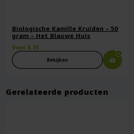
Biologische Kamille Kruiden – 50
Naam
*
gram – Het Blauwe Huis
Voor
5.75
Bekijken
E-mail
*
Gerelateerde producten
Captcha
*
Mijn naam, e-mail en site opslaan in deze