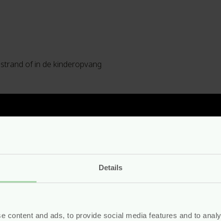
 strand of in de kinderopvang
Details
familiebedrijf die mens en de planeet op de eerste plaats zet. 
e content and ads, to provide social media features and to analy