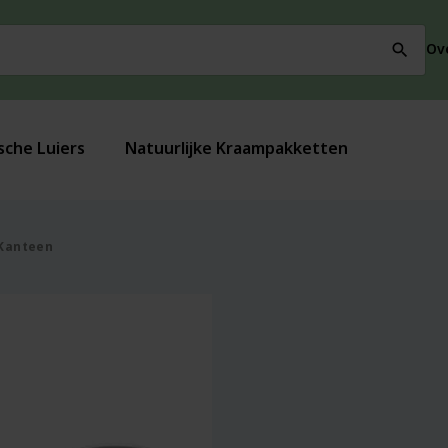
Ov
search
sche Luiers
Natuurlijke Kraampakketten
 Kanteen