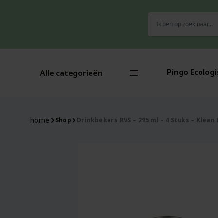
Zoeken
-15%
-15%
naar:
Pingo Ecologi
Alle categorieën
home
Shop
Drinkbekers RVS – 295 ml – 4 Stuks – Klean