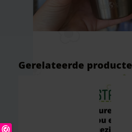
Wees de eerste om “Drinkbekers R
Je e-mailadres wordt niet gepublic
Je waardering
*
Je beoordeling
*
Gerelateerde product