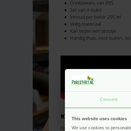
Drinkbekers van RVS
Set van 4 stuks
Inhoud per beker 295 ml
Veilig materiaal
Kan tegen een stootje
Handig thuis, voor buiten, op
Consent
Klean Kanteen
This website uses cookies
Klean Kanteen is een Californisch 
We use cookies to personalis