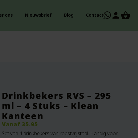
person
er ons
Nieuwsbrief
Blog
Contact
Drinkbekers RVS – 295
ml – 4 Stuks – Klean
Kanteen
Vanaf
35.95
Set van 4 drinkbekers van roestvrijstaal. Handig voor