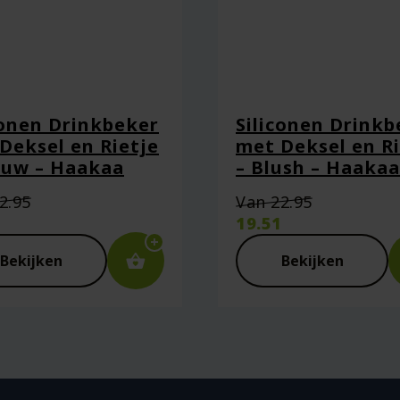
conen Drinkbeker
Siliconen Drinkb
Deksel en Rietje
met Deksel en Ri
auw – Haakaa
– Blush – Haakaa
Oorspronkelijke
Oorspronk
2.95
Van
22.95
prijs
prijs
1
19.51
was:
was:
ige
Huidige
€22.95.
€22.95.
prijs
Bekijken
Bekijken
is:
aan in deze browser voor de volgende keer wanneer ik een react
1.
€19.51.