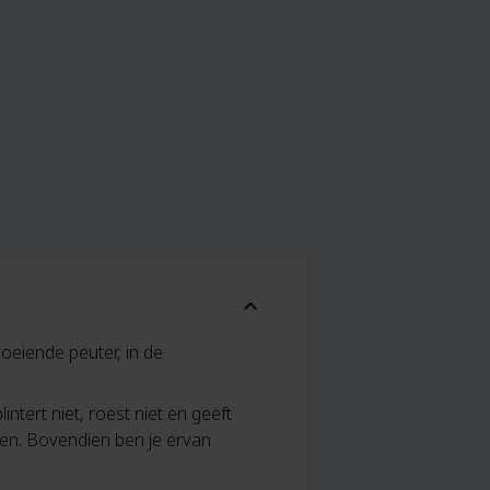
expand_more
eiende peuter, in de
ntert niet, roest niet en geeft
fen. Bovendien ben je ervan