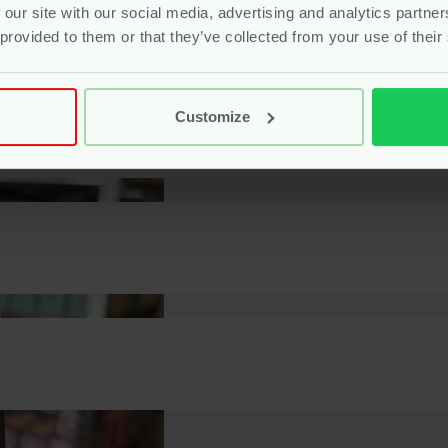
ieden om bewust door het leven te gaan. De inspanningen op so
 our site with our social media, advertising and analytics partn
erd door onafhankelijke certificatie zoals B Corp, Climate Neut
 provided to them or that they’ve collected from your use of their
bruikbare, BPA-vrije alternatieven voor plastic waterflessen, 
 gemaakt van 90% gerecycled roestvrij staal. De producten w
kt zorgt voor minder gebruik van grondstoffen, creëert minder af
Customize
295 ml
Brushed Stainless, Dragon Tails