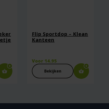
eker
Flip Sportdop – Klean
etje
Kanteen
elijke
Voor
14.95
Bekijken
ie plaats.