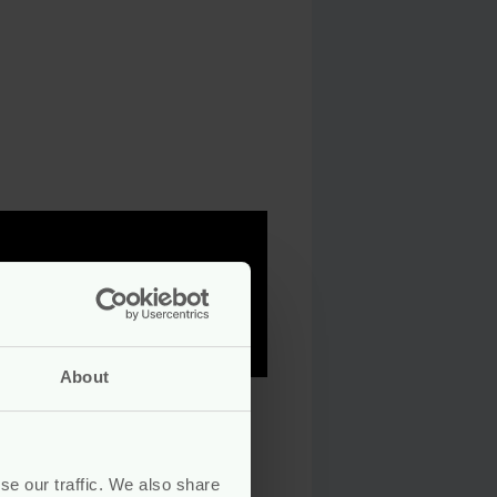
About
Met producten die de aarde niet
se our traffic. We also share