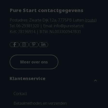
Pure Start contactgegevens
Postadres: Zwarte Dijk 12a, 7775PB Lutten (
route
)
Tel: 06-29381320 | Email:
info@purestart.nl
KvK: 78196914 | BTW: NL003300947B31
Meer over ons
Klantenservice
expand_more
Contact
Betaalmethodes en verzenden