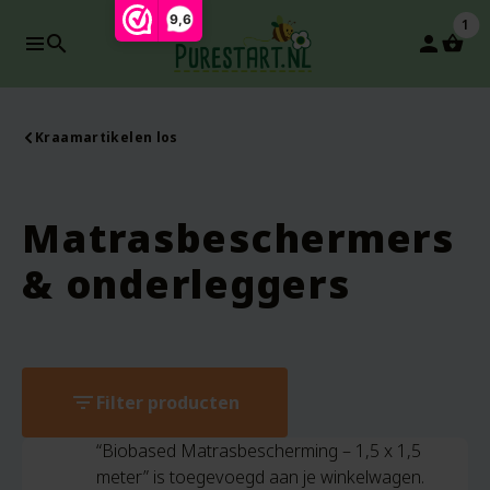
9,6
1
search
person
Kraamartikelen los
Matrasbeschermers
& onderleggers
filter_list
Filter producten
“Biobased Matrasbescherming – 1,5 x 1,5
meter” is toegevoegd aan je winkelwagen.