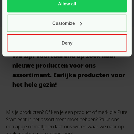
Allow all
Customize
Deny
We zijn voortdurend op zoek naar
nieuwe producten voor ons
assortiment. Eerlijke producten voor
het hele gezin!
Mis je producten? Of ken je een product of merk die Pure
Start écht in het assortiment moet hebben? Stuur ons
een appje of mailtje en laat ons weten waar we naar op
zoek moeten gaan volgens jou!