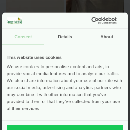
Consent
Details
About
This website uses cookies
Wasbare
Biobased
Matrasbeschermer
Matrasbescherming
We use cookies to personalise content and ads, to
– Biologisch Katoen
– 1,5 x 1,5 meter
provide social media features and to analyse our traffic.
– 70×140 cm –
We also share information about your use of our site with
Grünspecht
our social media, advertising and analytics partners who
may combine it with other information that you’ve
Gewaardeerd
5.00
uit
provided to them or that they’ve collected from your use
(1)
5
of their services.
Voor
19.99
Voor
3.99
Bekijken
Bekijken