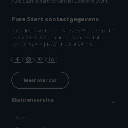
Pure Start is
partner van het Geboorte Event
.
Pure Start contactgegevens
Postadres: Zwarte Dijk 12a, 7775PB Lutten (
route
)
Tel: 06-29381320 | Email:
info@purestart.nl
KvK: 78196914 | BTW: NL003300947B31
Meer over ons
Klantenservice
expand_more
Contact