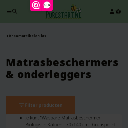
9,6
search
person
Kraamartikelen los
Matrasbeschermers
& onderleggers
filter_list
Filter producten
Je kunt "Wasbare Matrasbeschermer -
Biologisch Katoen - 70x140 cm - Grünspecht"