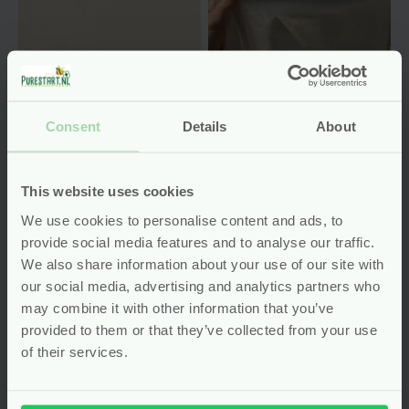
Consent
Details
About
This website uses cookies
Wasbare
Biobased
We use cookies to personalise content and ads, to
Matrasbeschermer
Matrasbescherming
provide social media features and to analyse our traffic.
– Biologisch Katoen
– 1,5 x 1,5 meter
– 70×140 cm –
We also share information about your use of our site with
Grünspecht
our social media, advertising and analytics partners who
may combine it with other information that you’ve
provided to them or that they’ve collected from your use
Gewaardeerd
5.00
uit
(1)
of their services.
5
Voor
19.99
Voor
3.99
Bekijken
Bekijken