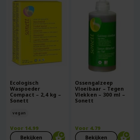
Ecologisch
Ossengalzeep
Waspoeder
Vloeibaar – Tegen
Compact – 2,4 kg –
Vlekken – 300 ml –
Sonett
Sonett
vegan
Voor
14.99
Voor
4.79
Bekijken
Bekijken