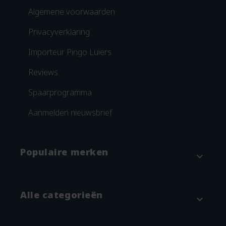
Algemene voorwaarden
Privacyverklaring
Importeur Pingo Luiers
Reviews
Spaarprogramma
Aanmelden nieuwsbrief
Populaire merken
expand_more
Attitude
Alle categorieën
expand_more
Blümchen
Grünspecht