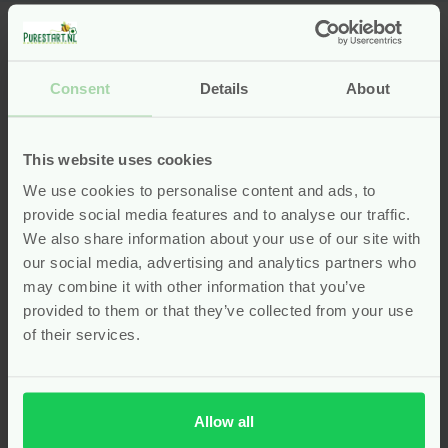
Sonett Waspoeder: krachtig
en huidvriendelijk
Consent
Details
About
Een ecologisch wasmiddel moet niet alleen schoon
wassen, maar ook schoon zijn voor het milieu. Het
This website uses cookies
Sonett Waspoeder 2,4 kg
bewijst dat beide mogelijk
We use cookies to personalise content and ads, to
zijn. Dit waspoeder is ideaal voor witte en lichte
provide social media features and to analyse our traffic.
gekleurde was. Het bevat geen enzymen of optische
We also share information about your use of our site with
witmakers, wat het bijzonder zacht maakt voor de
our social media, advertising and analytics partners who
huid. Sonett gebruikt alleen biologisch afbreekbare
may combine it with other information that you’ve
ingrediënten die veilig zijn voor het water en het
provided to them or that they’ve collected from your use
ecosysteem. De kartonnen verpakking is recyclebaar
of their services.
en minimalistisch vormgegeven. Sonett is een pionier
in ecologische schoonmaakmiddelen en biedt met dit
poeder een waskrachtige, milieubewuste oplossing.
Kies voor minder afval en meer effect. Bij Pure Start
Allow all
vind je waspoeder dat werkt zonder belasting – voor