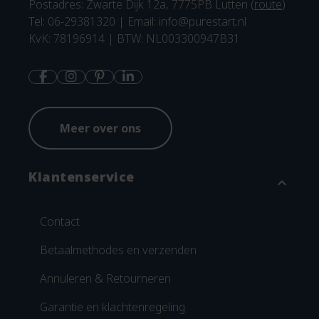
Postadres: Zwarte Dijk 12a, 7775PB Lutten (
route
)
Tel: 06-29381320 | Email:
info@purestart.nl
KvK: 78196914 | BTW: NL003300947B31
Meer over ons
Klantenservice
expand_more
Contact
Betaalmethodes en verzenden
Annuleren & Retourneren
Garantie en klachtenregeling