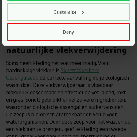
kleding die fris ruikt en een wereld die ademt. Zo
Customize
wordt jouw wasroutine een dagelijks moment van
zorg voor jezelf én je omgeving.
Deny
Sonett Ossengalzeep:
natuurlijke vlekverwijdering
Soms heeft kleding net wat meer nodig. Voor
hardnekkige vlekken is
Sonett Vloeibare
Ossengalzeep
de perfecte aanvulling op je ecologisch
wasmiddel. Deze vlekverwijderaar is vloeibaar,
makkelijk doseerbaar en effectief op vet, bloed, inkt
en gras. Sonett gebruikt enkel zuivere ingrediënten,
waaronder biologische ossengal en suikertensiden.
De zeep is biologisch afbreekbaar en veilig voor
waterorganismen. Door deze zeep vóór het wassen op
een vlek aan te brengen, geef je kleding een tweede
kans. Ideaal voor babykleertjes, sportkleding of