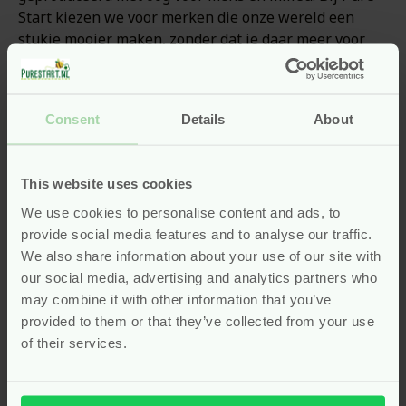
Start kiezen we voor merken die onze wereld een
stukje mooier maken, zonder dat je daar meer voor
hoeft te betalen. Green Toys past daar perfect bij. Je
kind speelt, leert en ontdekt, terwijl jij met een gerust
hart kunt toekijken. Dat is pas écht duurzaam. En
Consent
Details
About
goed speelgoed hoeft dus écht niet duur te zijn.
Speel in bad of op het strand
This website uses cookies
met de sleepboot van Green
We use cookies to personalise content and ads, to
Toys
provide social media features and to analyse our traffic.
We also share information about your use of our site with
our social media, advertising and analytics partners who
De
Sleepboot
van Green Toys is gemaakt van
may combine it with other information that you’ve
gerecycled plastic en biedt eindeloos waterpret,
provided to them or that they’ve collected from your use
zonder batterijen of gedoe. Door het stevige ontwerp
of their services.
blijft de boot goed drijven en kan hij echt water
scheppen. Kinderen kunnen hem gebruiken in bad, op
het strand of bij een zwembadje. Dat maakt dit