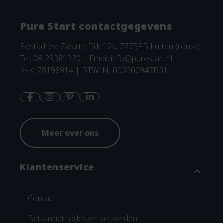
Pure Start contactgegevens
Postadres: Zwarte Dijk 12a, 7775PB Lutten (
route
)
Tel: 06-29381320 | Email:
info@purestart.nl
KvK: 78196914 | BTW: NL003300947B31
Meer over ons
Klantenservice
expand_more
Contact
Betaalmethodes en verzenden