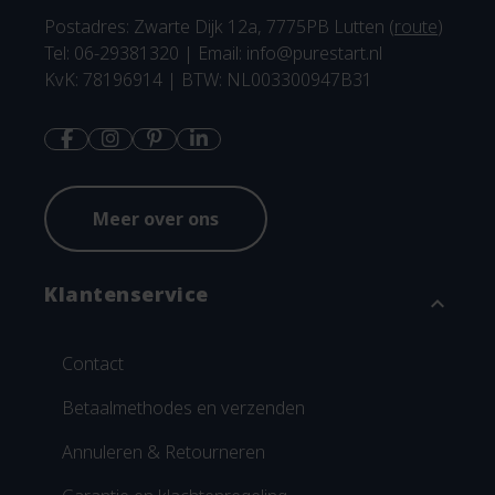
Postadres: Zwarte Dijk 12a, 7775PB Lutten (
route
)
Tel: 06-29381320 | Email:
info@purestart.nl
KvK: 78196914 | BTW: NL003300947B31
Meer over ons
Klantenservice
expand_more
Contact
Betaalmethodes en verzenden
Annuleren & Retourneren