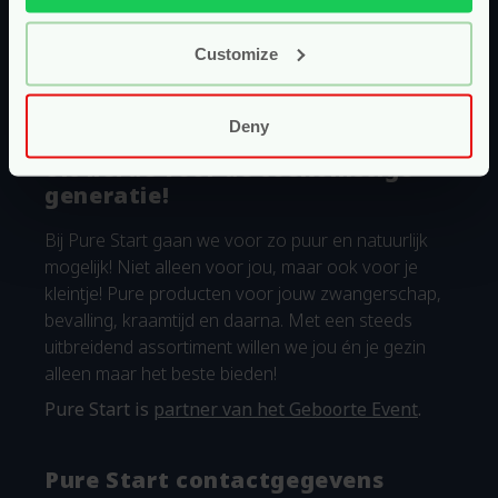
Customize
Deny
Uit liefde voor de toekomstige
generatie!
Bij Pure Start gaan we voor zo puur en natuurlijk
mogelijk! Niet alleen voor jou, maar ook voor je
kleintje! Pure producten voor jouw zwangerschap,
bevalling, kraamtijd en daarna. Met een steeds
uitbreidend assortiment willen we jou én je gezin
alleen maar het beste bieden!
Pure Start is
partner van het Geboorte Event
.
Pure Start contactgegevens