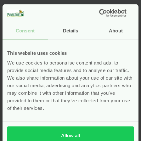
Consent
Details
About
We zijn voortdurend op zoek naar
nieuwe producten voor ons
This website uses cookies
assortiment. Eerlijke producten voor
We use cookies to personalise content and ads, to
het hele gezin!
provide social media features and to analyse our traffic.
We also share information about your use of our site with
our social media, advertising and analytics partners who
may combine it with other information that you’ve
Mis je producten? Of ken je een product of merk die Pure
provided to them or that they’ve collected from your use
Start écht in het assortiment moet hebben? Stuur ons
of their services.
een appje of mailtje en laat ons weten waar we naar op
zoek moeten gaan volgens jou!
Allow all