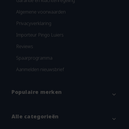
Garantie en klachtenregeling
Algemene voorwaarden
Privacyverklaring
Importeur Pingo Luiers
Reviews
Spaarprogramma
Aanmelden nieuwsbrief
Populaire merken
expand_more
Attitude
Alle categorieën
expand_more
Blümchen