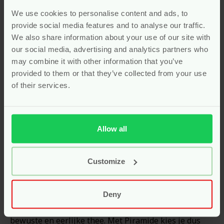
Piramide – pionier in
We use cookies to personalise content and ads, to
biologische thee
provide social media features and to analyse our traffic.
We also share information about your use of our site with
Piramide
is een Nederlands merk dat al jaren
our social media, advertising and analytics partners who
bekendstaat om zijn biologische thee van hoge
may combine it with other information that you’ve
kwaliteit. Het merk werd opgericht met een duidelijke
provided to them or that they’ve collected from your use
missie: thee aanbieden die goed is voor mens en
of their services.
natuur. Daarom zijn alle producten van Piramide
biologisch en vaak ook fairtrade gecertificeerd. Dit
betekent dat je geniet van een eerlijke kop thee,
geproduceerd met respect voor boeren en hun
Allow all
omgeving. Bovendien werkt Piramide uitsluitend met
natuurlijke ingrediënten zonder kunstmatige
toevoegingen. Daardoor kun je met een gerust hart
Customize
dagelijks genieten van hun theesoorten. Het merk
combineert traditionele theekennis met moderne
Deny
duurzame productie. Dat maakt Piramide tot een
vertrouwde keuze voor liefhebbers van pure,
bewuste en eerlijke thee. Met Piramide kies je dus