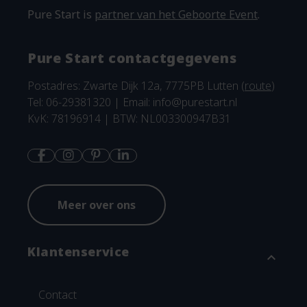
Pure Start is
partner van het Geboorte Event
.
Pure Start contactgegevens
Postadres: Zwarte Dijk 12a, 7775PB Lutten (
route
)
Tel: 06-29381320 | Email:
info@purestart.nl
KvK: 78196914 | BTW: NL003300947B31
Meer over ons
Klantenservice
expand_more
Contact