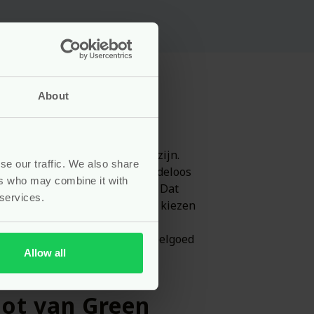
About
rschil maakt
ssend betaalbaar en leuk kan zijn.
se our traffic. We also share
erialen, tijdloos design en eindeloos
ers who may combine it with
s vrij van schadelijke stoffen. Dat
 services.
mens en milieu. Bij Pure Start kiezen
 betalen. Green Toys past daar
s pas écht duurzaam. En goed speelgoed
Allow all
oot van Green