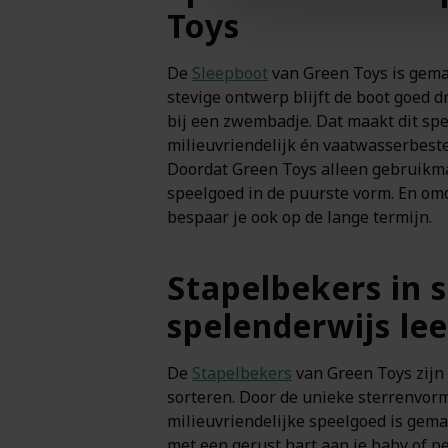
Toys
De
Sleepboot
van Green Toys is gemaa
stevige ontwerp blijft de boot goed 
bij een zwembadje. Dat maakt dit spee
milieuvriendelijk én vaatwasserbesten
Doordat Green Toys alleen gebruikma
speelgoed in de puurste vorm. En omd
bespaar je ook op de lange termijn.
Stapelbekers in 
spelenderwijs lee
De
Stapelbekers
van Green Toys zijn 
sorteren. Door de unieke sterrenvorm 
milieuvriendelijke speelgoed is gemaa
met een gerust hart aan je baby of pe