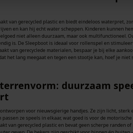
kt van gerecycled plastic en biedt eindeloos waterpret, zon
drijven en kan hij echt water scheppen. Kinderen kunnen hem
lgoed niet alleen duurzaam, maar ook multifunctioneel. Oude
dig is. De Sleepboot is ideaal voor rollenspel en stimuleer
akt van gerecyclede materialen, bespaar je bij elke aankoo
at het lang meegaat en tegen een stootje kan, hoef je niet 
sterrenvorm: duurzaam spe
rt
ontworpen voor nieuwsgierige handjes. Ze zijn licht, sterk e
passen ze speels in elkaar, wat goed is voor de motorische 
kt van gerecycled plastic en bevat geen scherpe randen of s
uter geven. De bekers zijn geschikt voor binnen én buiten – 