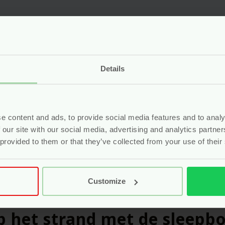
Details
zaam speelgoed dat echt ve
eelgoed niet alleen beter is voor de wereld, maar ook verra
e content and ads, to provide social media features and to analy
elgoed vinden bij dit merk alles wat ze zoeken: veilige mat
 our site with our social media, advertising and analytics partn
aakt van gerecycled plastic – vooral oude melkflessen – en i
 provided to them or that they’ve collected from your use of their
ers. Bovendien wordt het lokaal geproduceerd met oog voor 
tukje mooier maken, zonder dat je daar meer voor hoeft te
ontdekt, terwijl jij met een gerust hart kunt toekijken. Dat i
Customize
op het strand met de sleepb