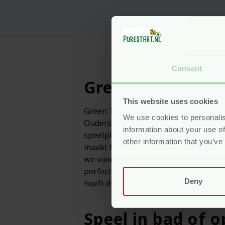
Consent
Green Toys: duur
This website uses cookies
Green Toys laat zien dat duurzaam sp
We use cookies to personalis
Ouders die bewust kiezen voor eco spe
information about your use of
speelplezier. Het speelgoed wordt gem
other information that you’ve
maakt het ideaal voor baby’s en peut
we voor merken die onze wereld een s
perfect bij. Je kind speelt, leert en 
Deny
hoeft dus écht niet duur te zijn.
Speel in bad of 