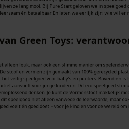
ijven ze lang mooi. Bij Pure Start geloven we in speelgoed d
, leerzaam én betaalbaar. En laten we eerlijk zijn: wie wil e
van Green Toys: verantwoor
et alleen leuk, maar ook een slimme manier om spelenderwi
De stoof en vormen zijn gemaakt van 100% gerecycled plast
t het veilig speelgoed voor baby’s en peuters. Bovendien 
uïtief aanvoelt voor jonge kinderen. Dit eco speelgoed stim
leemoplossend denken. Je kunt de Vormenstoof makkelijk 
 dit speelgoed niet alleen vanwege de leerwaarde, maar ook
goed voelt én goed doet – voor je kind en voor de wereld om