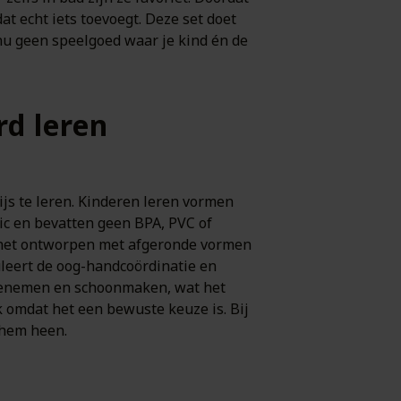
at echt iets toevoegt. Deze set doet
r nu geen speelgoed waar je kind én de
d leren
js te leren. Kinderen leren vormen
ic en bevatten geen BPA, PVC of
is het ontworpen met afgeronde vormen
uleert de oog-handcoördinatie en
meenemen en schoonmaken, wat het
 omdat het een bewuste keuze is. Bij
 hem heen.