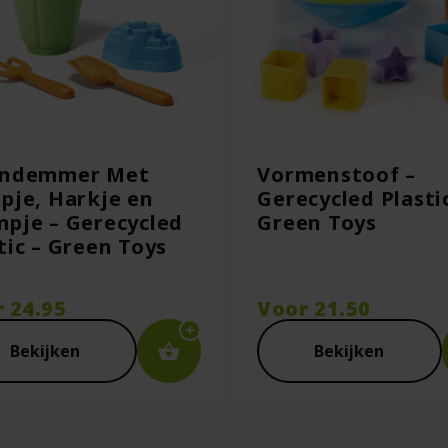
andemmer Met
Vormenstoof –
pje, Harkje en
Gerecycled Plasti
pje – Gerecycled
Green Toys
tic – Green Toys
r
24.95
Voor
21.50
Bekijken
Bekijken