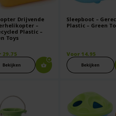
opter Drijvende
Sleepboot – Gere
rhelikopter –
Plastic – Green T
cycled Plastic –
en Toys
r
29.75
Voor
14.95
Bekijken
Bekijken