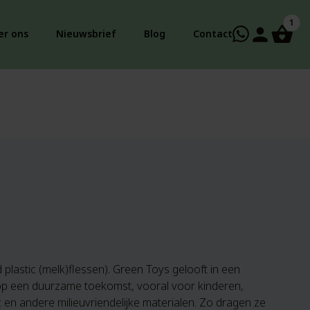
1
person
er ons
Nieuwsbrief
Blog
Contact
lastic (melk)flessen). Green Toys gelooft in een
 op een duurzame toekomst, vooral voor kinderen,
c en andere milieuvriendelijke materialen. Zo dragen ze