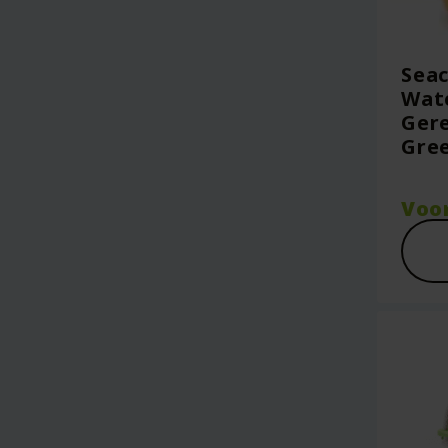
Seac
Wate
Gere
Gre
Voo