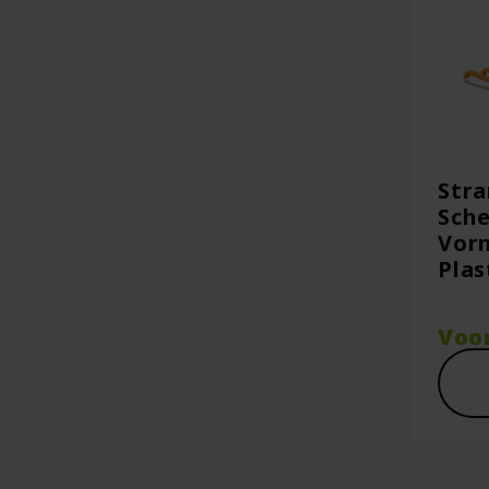
Str
Sche
Vorm
Plas
Voo