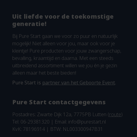
Uit liefde voor de toekomstige
generatie!
Bij Pure Start gaan we voor zo puur en natuurlijk
mogelijk! Niet alleen voor jou, maar ook voor je
kleintje! Pure producten voor jouw zwangerschap,
bevalling, kraamtijd en daarna. Met een steeds
uitbreidend assortiment willen we jou én je gezin
alleen maar het beste bieden!
Pure Start is
partner van het Geboorte Event
.
Pure Start contactgegevens
Postadres: Zwarte Dijk 12a, 7775PB Lutten (
route
)
Tel: 06-29381320 | Email:
info@purestart.nl
KvK: 78196914 | BTW: NL003300947B31