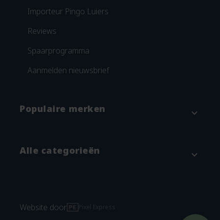
Importeur Pingo Luiers
Reviews
Spaarprogramma
Aanmelden nieuwsbrief
Populaire merken
expand_more
Attitude
Alle categorieën
expand_more
Blümchen
Grünspecht
Baby & kind
Imse Vimse
Verschonen
Website door
Pixel Express
Natracare