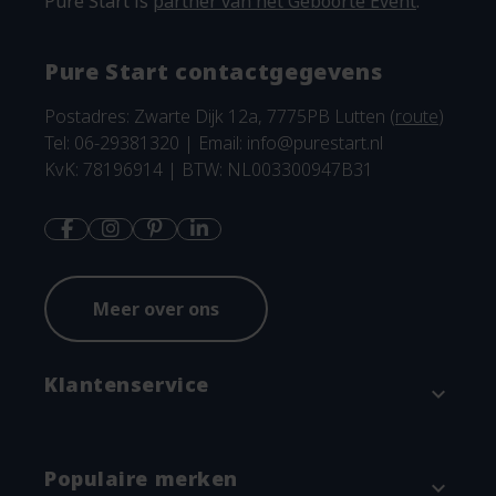
Pure Start is
partner van het Geboorte Event
.
Pure Start contactgegevens
Postadres: Zwarte Dijk 12a, 7775PB Lutten (
route
)
Tel: 06-29381320 | Email:
info@purestart.nl
KvK: 78196914 | BTW: NL003300947B31
Meer over ons
Klantenservice
expand_more
Contact
Populaire merken
expand_more