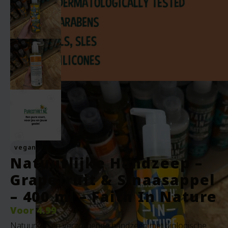
vegan
Natuurlijke Handzeep –
Grapefruit & Sinaasappel
– 400 ml – Faith In Nature
Voor
4.99
Natuurlijke en verzorgende handzeep met biologische