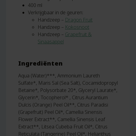
400 ml
Verkrijgbaar in de geuren:
Handzeep –
Dragon Fruit
Handzeep –
Kokosnoot
Handzeep –
Grapefruit &
Sinaasappel
Ingrediënten
Aqua (Water)***, Ammonium Laureth
Sulfate*, Maris Sal (Sea Salt), Cocamidopropyl
Betaine*, Polysorbate 20*, Glyceryl Laurate*,
Glycerin*, Tocopherol* , Citrus Aurantium
Dulcis (Orange) Peel Oil**, Citrus Paradisi
(Grapefruit) Peel Oil*, Camellia Sinensis
Flower Extract**, Camellia Sinensis Leaf
Extract**, Litsea Cubeba Fruit Oil*, Citrus
Reticulata (Tangerine) Peel Oil*, Helianthus