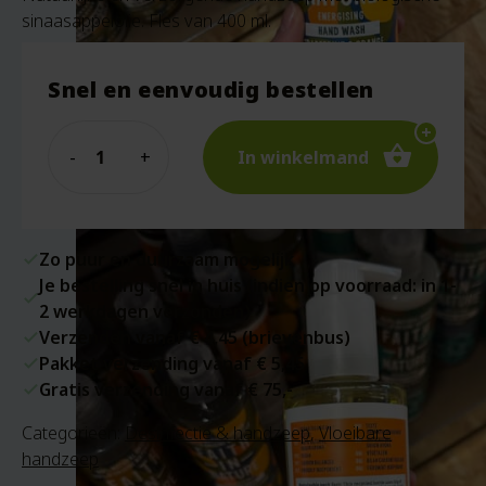
sinaasappelolie. Fles van 400 ml.
Snel en eenvoudig bestellen
Quantity
In winkelmand
Zo puur en duurzaam mogelijk
Je bestelling snel in huis (indien op voorraad: in 1-
2 werkdagen verzonden)
Verzenden vanaf € 4,45 (brievenbus)
Pakket verzending vanaf € 5,45
Gratis verzending vanaf € 75,-
Categorieën:
Desinfectie & handzeep
,
Vloeibare
handzeep