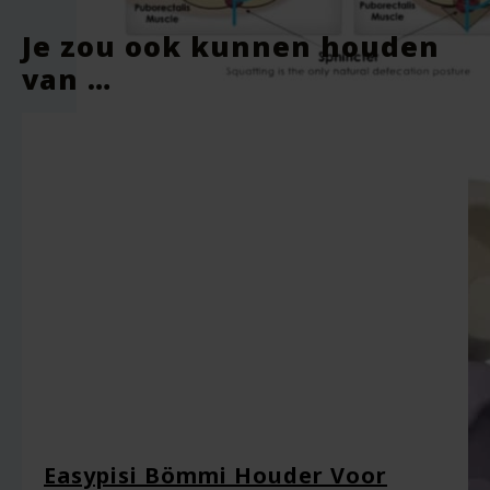
Je e-mailadres wordt niet gepubliceerd.
Je zou ook kunnen houden
Vereiste velden zijn gemarkeerd met
*
van …
Je waardering
*
Je beoordeling
*
Easypisi Bömmi Houder Voor