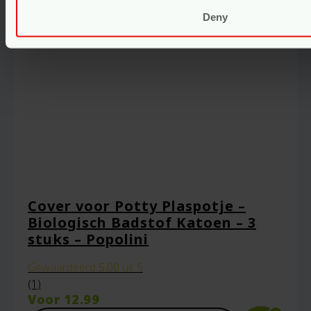
Deny
Cover voor Potty Plaspotje –
Biologisch Badstof Katoen – 3
stuks – Popolini
Gewaardeerd
5.00
uit 5
(1)
Voor
12.99