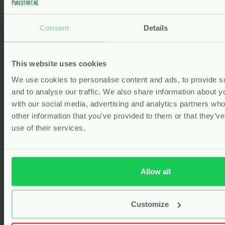
Consent
Details
This website uses cookies
We use cookies to personalise content and ads, to provide s
and to analyse our traffic. We also share information about yo
with our social media, advertising and analytics partners wh
Plaspotje Voor Baby’s (BZC) –
other information that you’ve provided to them or that they’v
Kindsgut
use of their services.
nieuw
Vanaf
17.99
Allow all
Bekijken
Customize