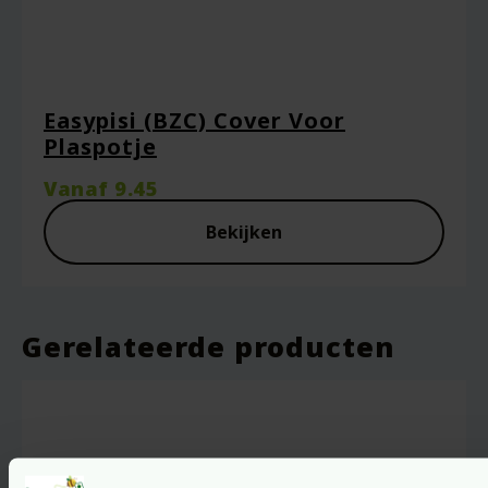
Easypisi (BZC) Cover Voor
Plaspotje
Vanaf
9.45
Bekijken
Gerelateerde producten