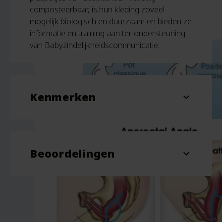
composteerbaar, is hun kleding zoveel
mogelijk biologisch en duurzaam en bieden ze
informatie en training aan ter ondersteuning
van Babyzindelijkheidscommunicatie.
Kenmerken
expand_more
Materiaal
plantaardig materiaal
Beoordelingen
Doorschijnend, Naturel,
expand_more
Kleur
Paars, Blauw
Beoordelingen
Er zijn nog geen beoordelingen.
Wees de eerste om “Anatomisch Plaspotje –
Vanaf 8 Maand – Ecopitchoun” te beoordelen