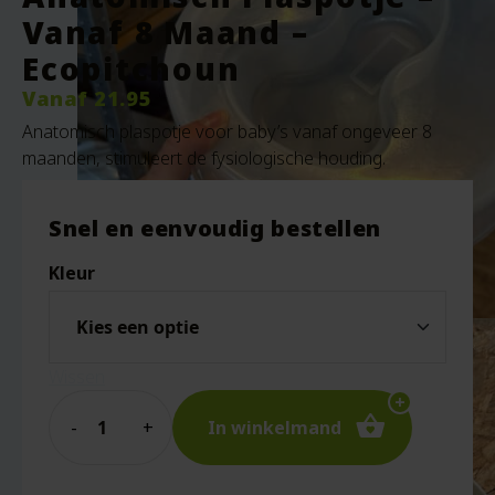
Vanaf 8 Maand –
Ecopitchoun
Vanaf
21.95
Anatomisch plaspotje voor baby’s vanaf ongeveer 8
maanden, stimuleert de fysiologische houding.
Snel en eenvoudig bestellen
Kleur
Wissen
Quantity
In winkelmand