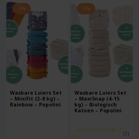
-5%
-5%
Wasbare Luiers Set
Wasbare Luiers Set
– MiniFit (2-8 kg) –
– MaxiSnap (4-15
Rainbow – Popolini
kg) – Biologisch
Katoen – Popolini
Gewaardeerd
5.00
uit
(1)
5