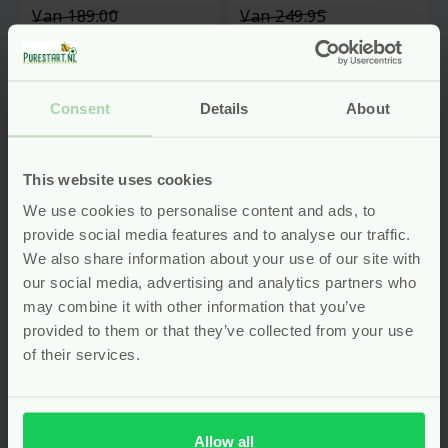
Oorspronkelijke
Oorspronkeli
Van
189.00
Van
249.95
prijs
prijs
179.55
237.45
was:
was:
Huidige
Huidige
Bekijken
Bekijken
€189.00.
€249.95.
prijs
prijs
is:
is:
Consent
Details
About
€179.55.
€237.45.
-5%
-5%
This website uses cookies
We use cookies to personalise content and ads, to
provide social media features and to analyse our traffic.
We also share information about your use of our site with
our social media, advertising and analytics partners who
may combine it with other information that you’ve
provided to them or that they’ve collected from your use
of their services.
Wasbare Luiers Set
Wasbare Luiers Set
Allow all
– Panda (3-15kg) –
– Panda (3-15kg) –