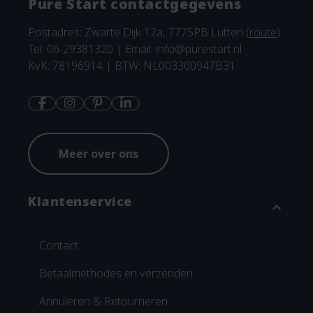
Pure Start contactgegevens
Postadres: Zwarte Dijk 12a, 7775PB Lutten (
route
)
Tel: 06-29381320 | Email:
info@purestart.nl
KvK: 78196914 | BTW: NL003300947B31
Meer over ons
Klantenservice
expand_more
Contact
Betaalmethodes en verzenden
Annuleren & Retourneren