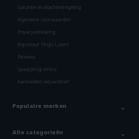
Garantie en klachtenregeling
Algemene voorwaarden
Privacyverklaring
Importeur Pingo Luiers
Reviews
Spaarprogramma
Aanmelden nieuwsbrief
Populaire merken
expand_more
Attitude
Alle categorieën
expand_more
Blümchen