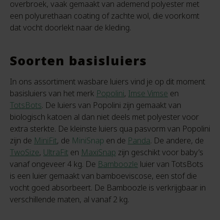
overbroek, vaak gemaakt van ademend polyester met
een polyurethaan coating of zachte wol, die voorkomt
dat vocht doorlekt naar de kleding.
Soorten basisluiers
In ons assortiment wasbare luiers vind je op dit moment
basisluiers van het merk
Popolini
,
Imse Vimse
en
TotsBots
. De luiers van Popolini zijn gemaakt van
biologisch katoen al dan niet deels met polyester voor
extra sterkte. De kleinste luiers qua pasvorm van Popolini
zijn de
MiniFit
, de
MiniSnap
en de
Panda
. De andere, de
TwoSize
,
UltraFit
en
MaxiSnap
zijn geschikt voor baby’s
vanaf ongeveer 4 kg. De
Bamboozle
luier van TotsBots
is een luier gemaakt van bamboeviscose, een stof die
vocht goed absorbeert. De Bamboozle is verkrijgbaar in
verschillende maten, al vanaf 2 kg.