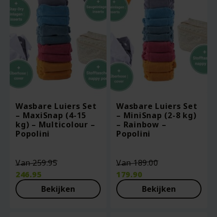
Wasbare Luiers Set
Wasbare Luiers Set
– MaxiSnap (4-15
– MiniSnap (2-8 kg)
kg) – Multicolour –
– Rainbow –
Popolini
Popolini
Oorspronkelijke
Oorspronkeli
Van
259.95
Van
189.00
prijs
prijs
246.95
179.90
was:
was:
Huidige
Huidige
Bekijken
Bekijken
€259.95.
€189.00.
prijs
prijs
is:
is:
€246.95.
€179.90.