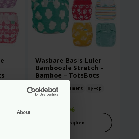
ne
Wasbare Basis Luier –
Bamboozle Stretch –
ts
Bamboe – TotsBots
=op
gaat uit assortiment
op=op
Vanaf
17.06
About
Bekijken