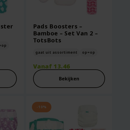
ster
Pads Boosters –
Bamboe – Set Van 2 –
TotsBots
=op
gaat uit assortiment
op=op
Vanaf
13.46
Bekijken
-10%