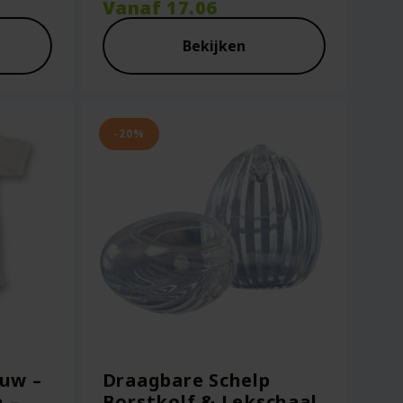
Vanaf
17.06
Bekijken
-20%
uw –
Draagbare Schelp
 –
Borstkolf & Lekschaal