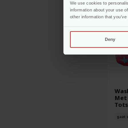
We use cookies to personalis
information about your use of
-10%
other information that you’ve
Deny
Was
Met 
Tot
gaat 