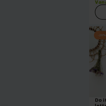
Van
-20%
Do i
lett