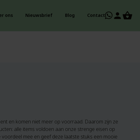
person
er ons
Nieuwsbrief
Blog
Contact
iment en komen niet meer op voorraad. Daarom zijn ze
ucten: alle items voldoen aan onze strenge eisen op
e voordeel mee en geef deze laatste stuks een mooie