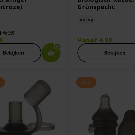
htroze)
Grünspecht
op=op
Oorspronkelijke
14.95
prijs
6
Vanaf
4.99
was:
ige
€14.95.
Bekijken
Bekijken
96.
-35%