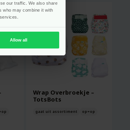
se our traffic. We also share
ers who may combine it with
-10%
 services.
Allow all
–
Wrap Overbroekje –
TotsBots
=op
gaat uit assortiment
op=op
elijke