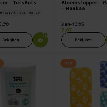
 cm – TotsBots
Bloemstopper – P
– Haakaa
uit assortiment
op=op
Oorspronkelijke
Oorspron
5.50
Van
10.95
prijs
prijs
7.67
was:
was:
ige
Huidige
€5.50.
€10.95.
prijs
Bekijken
Bekijken
is:
5.
€7.67.
-10%