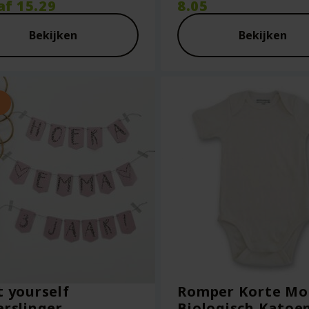
prijs
af
15.29
8.05
was:
Huidige
€8.95.
prijs
Bekijken
Bekijken
is:
€8.05.
t yourself
Romper Korte Mo
erslinger
Biologisch Katoen