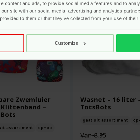
e content and ads, to provide social media features and to analy
 our site with our social media, advertising and analytics partn
-10%
 provided to them or that they’ve collected from your use of their
Customize
bare Zwemluier
Wasnet – 16 liter 
Klittenband –
TotsBots
sBots
gaat uit assortiment
op
uit assortiment
op=op
Oorspronk
Van
8.95