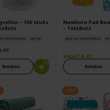
gvellen – 100 stuks
Newborn Pad Boo
tsBots
– TotsBots
uit assortiment
op=op
gaat uit assortiment
op
Oorspronkelijke
5.95
prijs
Vanaf
4.49
was:
ige
€5.95.
Bekijken
Bekijken
5.
-10%