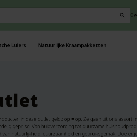
Ov
search
sche Luiers
Natuurlijke Kraampakketten
tlet
roducten in deze outlet geldt:
op = op
. Ze gaan uit ons assort
rdelig geprijsd. Van huidverzorging tot duurzame huishoudprod
d van natuurlijkheid, duurzaamheid en gebruiksgemak. Doe er j