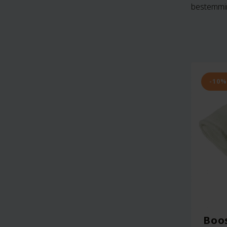
bestemmin
-10%
Boos