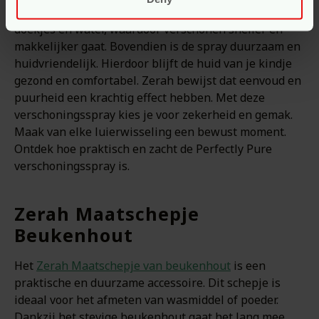
perfecte oplossing voor onderweg. De spray vervangt
doekjes en water, waardoor verschonen sneller en
makkelijker gaat. Bovendien is de spray duurzaam en
huidvriendelijk. Hierdoor blijft de huid van je kindje
gezond en comfortabel. Zerah bewijst dat eenvoud en
puurheid een krachtig effect hebben. Met deze
verschoningsspray kies je voor zekerheid en gemak.
Maak van elke luierwisseling een bewust moment.
Ontdek hoe praktisch en zacht de Perfectly Pure
verschoningsspray is.
Zerah Maatschepje
Beukenhout
Het
Zerah Maatschepje van beukenhout
is een
praktische en duurzame accessoire. Dit schepje is
ideaal voor het afmeten van wasmiddel of poeder.
Dankzij het stevige beukenhout gaat het lang mee.