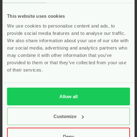
geurervaring. Zerah toont hiermee aan dat
verschonen ook duurzaam kan zijn. Kies bewust voor
This website uses cookies
een natuurlijke oplossing bij elke luierwissel. Deze
spray maakt verschonen eenvoudig, verantwoord en
We use cookies to personalise content and ads, to
aangenaam voor zowel ouder als kind.
provide social media features and to analyse our traffic.
We also share information about your use of our site with
our social media, advertising and analytics partners who
Zerah Biologische
may combine it with other information that you’ve
Verschoningsspray Perfectly
provided to them or that they’ve collected from your use
Pure
of their services.
De
Zerah Biologische Verschoningsspray Perfectly
Pure
is ontwikkeld voor ouders die puurheid
Allow all
belangrijk vinden. Deze spray maakt schoon en
verzorgt de huid tegelijk. Dankzij de biologische
ingrediënten voelt de huid fris en zacht aan. De
Customize
geurloze formule is ideaal voor de meest gevoelige
huidjes. Ouders waarderen dit product omdat het
eenvoudig en praktisch in gebruik is. Het is een
Deny