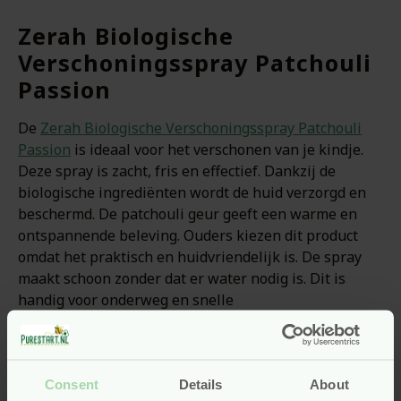
Zerah Biologische
Verschoningsspray Patchouli
Passion
De
Zerah Biologische Verschoningsspray Patchouli
Passion
is ideaal voor het verschonen van je kindje.
Deze spray is zacht, fris en effectief. Dankzij de
biologische ingrediënten wordt de huid verzorgd en
beschermd. De patchouli geur geeft een warme en
ontspannende beleving. Ouders kiezen dit product
omdat het praktisch en huidvriendelijk is. De spray
maakt schoon zonder dat er water nodig is. Dit is
handig voor onderweg en snelle
verschoningsmomenten. Bovendien trekt de spray
snel in en voelt de huid fris aan. Hierdoor blijft je
kindje comfortabel en schoon. De Patchouli Passion
variant combineert verzorging met een heerlijke
Consent
Details
About