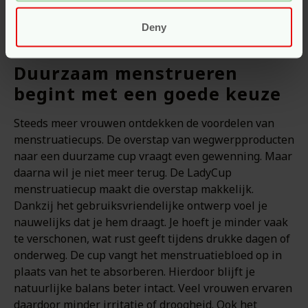
veranderen in een comfortabele, duurzame ervaring –
elke maand opnieuw.
Deny
Duurzaam menstrueren
begint met een goede keuze
Steeds meer vrouwen ontdekken de voordelen van
menstruatiecups. De overstap van wegwerpproducten
naar een duurzame cup vraagt even gewenning. Maar
daarna wil je niet meer terug. De LadyCup
menstruatiecup maakt die overstap makkelijk.
Dankzij het gebruiksvriendelijke ontwerp voel je
nauwelijks dat je hem draagt. Je hoeft je minder vaak
te verschonen, wat rust geeft tijdens drukke dagen of
onderweg. De cup vangt het menstruatiebloed op in
plaats van het te absorberen. Hierdoor blijft je
natuurlijke balans beter intact. Veel vrouwen ervaren
daardoor minder irritatie of droogheid. Ook het