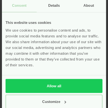
Consent
Details
About
Menstruatiecups zoals die van LadyCup bieden een
duurzaam alternatief dat perfect past bij een
bewuste levensstijl. Door te kiezen voor een
This website uses cookies
herbruikbare cup, verminder je jouw afvalberg
aanzienlijk. De cups gaan jarenlang mee en zijn
We use cookies to personalise content and ads, to
gemakkelijk schoon te maken. Dat maakt ze niet
provide social media features and to analyse our traffic.
alleen milieuvriendelijk, maar ook financieel
We also share information about your use of our site with
aantrekkelijk op de lange termijn. Daarnaast
our social media, advertising and analytics partners who
bevatten ze geen parfum, kleurstoffen of andere
may combine it with other information that you’ve
irriterende stoffen die bij wegwerpproducten wel
provided to them or that they’ve collected from your use
voorkomen. De LadyCup menstruatiecup is veilig voor
of their services.
je lichaam en vriendelijk voor het milieu. Het zachte
siliconenmateriaal voelt prettig aan en past zich goed
aan. Bovendien is de cup geschikt voor gebruik tijdens
Allow all
het sporten, slapen en reizen. Op Pure Start vind je
een betrouwbare selectie menstruatiecups,
zorgvuldig gekozen voor vrouwen die bewust kiezen.
Customize
Ontdek hoe LadyCup jouw menstruatie kan