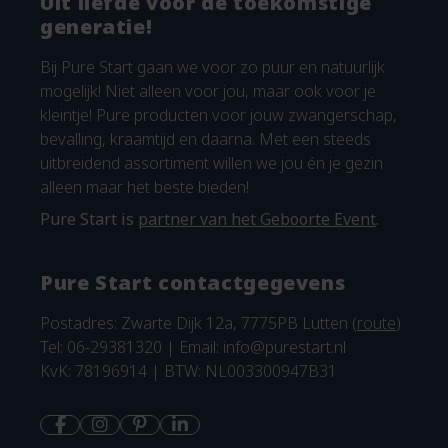
Uit liefde voor de toekomstige
generatie!
Bij Pure Start gaan we voor zo puur en natuurlijk
mogelijk! Niet alleen voor jou, maar ook voor je
kleintje! Pure producten voor jouw zwangerschap,
bevalling, kraamtijd en daarna. Met een steeds
uitbreidend assortiment willen we jou én je gezin
alleen maar het beste bieden!
Pure Start is
partner van het Geboorte Event
.
Pure Start contactgegevens
Postadres: Zwarte Dijk 12a, 7775PB Lutten (
route
)
Tel: 06-29381320 | Email:
info@purestart.nl
KvK: 78196914 | BTW: NL003300947B31