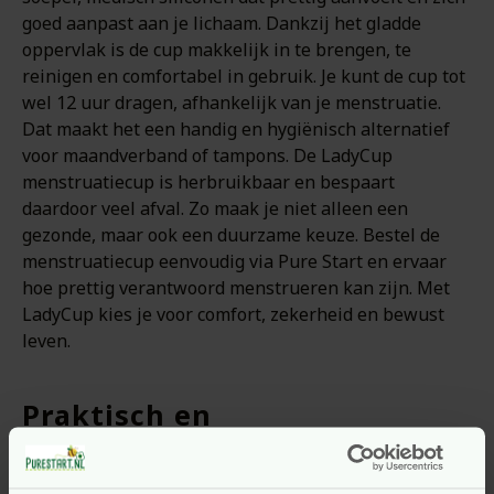
goed aanpast aan je lichaam. Dankzij het gladde
oppervlak is de cup makkelijk in te brengen, te
reinigen en comfortabel in gebruik. Je kunt de cup tot
wel 12 uur dragen, afhankelijk van je menstruatie.
Dat maakt het een handig en hygiënisch alternatief
voor maandverband of tampons. De LadyCup
menstruatiecup is herbruikbaar en bespaart
daardoor veel afval. Zo maak je niet alleen een
gezonde, maar ook een duurzame keuze. Bestel de
menstruatiecup eenvoudig via Pure Start en ervaar
hoe prettig verantwoord menstrueren kan zijn. Met
LadyCup kies je voor comfort, zekerheid en bewust
leven.
Praktisch en
milieuvriendelijk alternatief
voor wegwerp maandverband