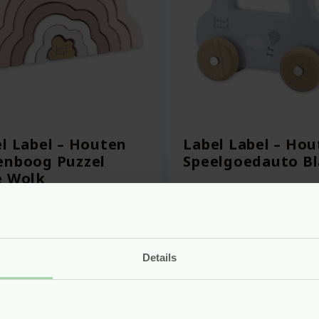
l Label – Houten
Label Label – Ho
enboog Puzzel
Speelgoedauto B
e Wolk
r
27.99
Voor
8.99
Bekijken
Bekijken
Details