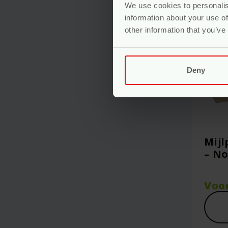
We use cookies to personalis
information about your use of
other information that you’ve
Deny
Mijl
– No
Voo