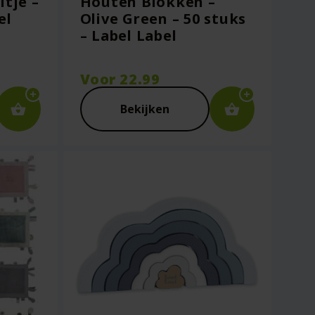
ltje –
Houten Blokken –
el
Olive Green – 50 stuks
– Label Label
Voor
22.99
Bekijken