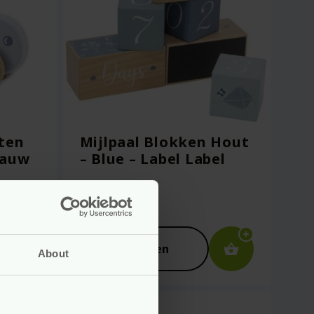
uten
Mijlpaal Blokken Hout
lauw
– Blue – Label Label
Voor
22.99
Bekijken
About