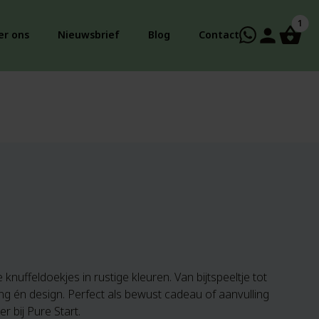
1
person
er ons
Nieuwsbrief
Blog
Contact
nuffeldoekjes in rustige kleuren. Van bijtspeeltje tot
ing én design. Perfect als bewust cadeau of aanvulling
r bij Pure Start.