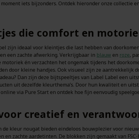
 moment iets bijzonders. Ontdek hieronder onze collectie en
tjes die comfort en motori
el zijn ideaal voor kleintjes die last hebben van doorkomen
n een zachte afwerking. Verkrijgbaar in
blauw
en
roze
, pa
ne motoriek én verzachten het ongemak tijdens het doorkom
den door kleine handjes. Ook visueel zijn ze aantrekkelijk d
deau? Dan zijn deze bijtspeeltjes van Label Label een uits
en uit dezelfde kleurthema’s. Door hun kwaliteit en uitstra
online via Pure Start en ontdek hoe fijn eenvoudig speelgoe
oor creatief en verantwoo
n de kleur nougat bieden eindeloos bouwplezier voor nieuw
men en zachte aardetinten. De blokken zijn gemaakt van FSC-