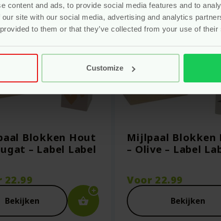
e content and ads, to provide social media features and to analy
 our site with our social media, advertising and analytics partn
 provided to them or that they’ve collected from your use of their
Customize
paal Blokken Hout
Mijlpaal Blokken
ugat – Label Label
– Olive – Label La
r
22.99
Voor
22.99
Bekijken
Bekijken