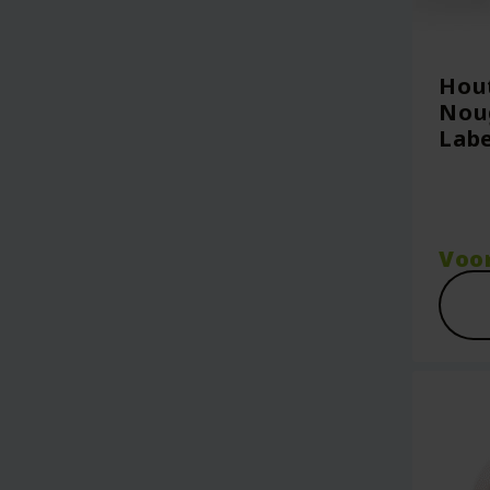
Hou
Noug
Labe
Voo