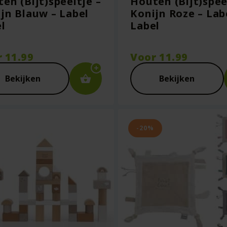
en (Bijt)speeltje –
Houten (Bijt)spee
jn Blauw – Label
Konijn Roze – Lab
l
Label
r
11.99
Voor
11.99
Bekijken
Bekijken
-20%