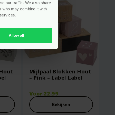
se our traffic. We also share
ers who may combine it with
 services.
Allow all
 Hout
Mijlpaal Blokken Hout
bel
– Pink – Label Label
Voor
22.99
Bekijken