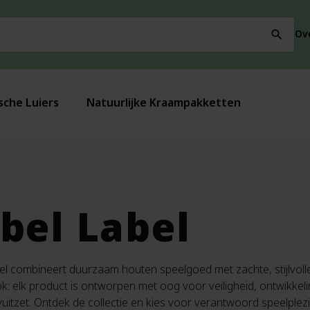
Ov
search
sche Luiers
Natuurlijke Kraampakketten
bel Label
l combineert duurzaam houten speelgoed met zachte, stijlvolle k
ok: elk product is ontworpen met oog voor veiligheid, ontwikkel
uitzet. Ontdek de collectie en kies voor verantwoord speelplezie