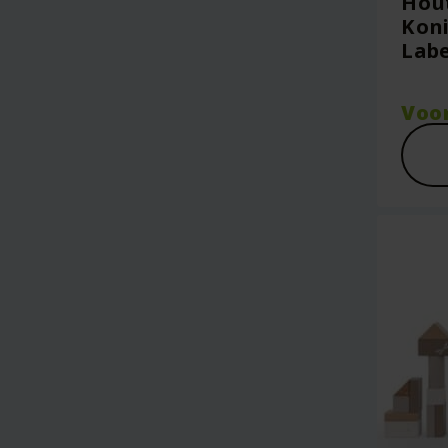
Hout
Koni
Labe
Voo