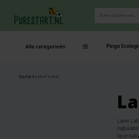
Zoeken
naar:
Pingo Ecologi
Alle categorieën
home
Label Label
La
Label Labe
mijlpaalbl
op je baby