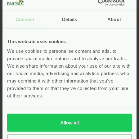
Roller helpt bij insectenbeten. Hij verzacht en
verkoelt de huid direct. De Chi Outdoor Skinspray is
Consent
Details
About
onmisbaar buiten. Hij beschermt de huid tegen
invloeden van buitenaf. Kies voor Chi producten bij
Pure Start en ervaar zelf de kracht van natuurlijke
This website uses cookies
verzorging.
We use cookies to personalise content and ads, to
provide social media features and to analyse our traffic.
Chi Aloe Vera Cooling Gel:
We also share information about your use of our site with
verkoeling en verzorging
our social media, advertising and analytics partners who
may combine it with other information that you’ve
De Chi Aloe Vera Cooling Gel bij Pure Start is een
provided to them or that they’ve collected from your use
must-have voor je huid. Deze gel is gemaakt van pure
of their services.
aloë vera. Het verkoelt en verzorgt de huid intensief.
Chi staat voor natuurlijke verzorging met respect voor
het milieu. Daarom is deze gel vrij van parabenen en
Allow all
synthetische stoffen. De Aloe Vera Cooling Gel van Chi
is ideaal na een zonnige dag. Ook bij een rode of