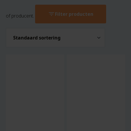
filter_list
Filter producten
of producent.