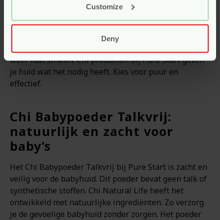
geïrriteerde huid werkt het verzachtend. De gel trekt
Customize
snel in en plakt niet. Chi producten bij Pure Start zijn
zorgvuldig geselecteerd voor hun kwaliteit. Met Chi
kies je voor natuurlijke verzorging zonder poespas.
Deny
Ontdek zelf hoe de Chi Aloe Vera Cooling Gel je huid
weer laat stralen. Chi producten bij Pure Start geven
je huid wat het nodig heeft. Kies voor puur en
effectief.
Chi Babypoeder Talkvrij:
natuurlijk en zacht voor
baby’s
Het Chi Babypoeder Talkvrij bij Pure Start is zacht en
veilig voor de babyhuid. Dit poeder bevat geen talk of
synthetische stoffen. Chi Natural Life heeft het
ontwikkeld met natuurlijke ingrediënten. Zo verzorg
je de gevoelige babyhuid zonder zorgen. Het poeder