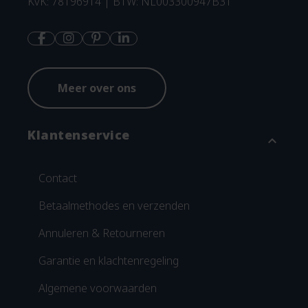
KvK: 78196914 | BTW: NL003300947B31
Meer over ons
Klantenservice
expand_more
Contact
Betaalmethodes en verzenden
Annuleren & Retourneren
Garantie en klachtenregeling
Algemene voorwaarden