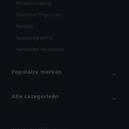
Privacyverklaring
Importeur Pingo Luiers
Reviews
Spaarprogramma
Aanmelden nieuwsbrief
Populaire merken
expand_more
Attitude
Alle categorieën
expand_more
Blümchen
Grünspecht
Baby & kind
Imse Vimse
Verschonen