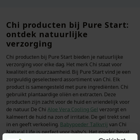
Chi producten bij Pure Start:
ontdek natuurlijke
verzorging
Chi producten bij Pure Start bieden je natuurlijke
verzorging voor elke dag. Het merk Chi staat voor
kwaliteit en duurzaamheid. Bij Pure Start vind je een
zorgvuldig geselecteerd assortiment van Chi. Elk
product is samengesteld met pure ingrediënten. Chi
gebruikt plantaardige oliën en extracten. Deze
producten zijn zacht voor de huid en vriendelijk voor
de natuur. De Chi
Aloe Vera Cooling Gel
verzorgt en
kalmeert de huid na zon of irritatie. De gel trekt snel
in en geeft verkoeling.
Babypoeder Talkvrij
van Chi
Natural Life is perfect voor baby’s. Het poeder bevat
geen talk en is volledig natuurlijk. De Chi Na de Beet