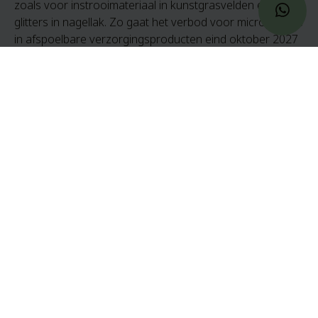
zoals voor instrooimateriaal in kunstgrasvelden en
glitters in nagellak. Zo gaat het verbod voor microplastics
in afspoelbare verzorgingsproducten eind oktober 2027
pas in. Voor wasmiddelen in 2029 en uiteindelijk is in 2035
pas het verbod op microplastics in make-up, lip- en
nagelproducten.
Glitters die biologisch afbreekbaar zijn en glitters die
vastzitten zoals in glitterlijm of glitterverf mogen wel
verkocht worden.
Wat kan jezelf doen tegen micro-plastics?
Natuurlijk kan je zelf al veel doen. Een beter milieu begint
(ook) bij jezelf!
Huishouden
Voorkom zwerfafval. Neem je afval mee als je een
dagje uit bent geweest. Of raap zwerfafval op tijdens
je dagelijkse blokje om.