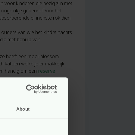
 voor kinderen die bezig zijn met
n ongelukje gebeurt. Door het
e absorberende binnenste rok dien
r ouders van wie het kind ’s nachts
n die met behulp van
eze heeft een mooi ‘blossom’
h katoen welke je er makkelijk
arom handig om een
reserve
About