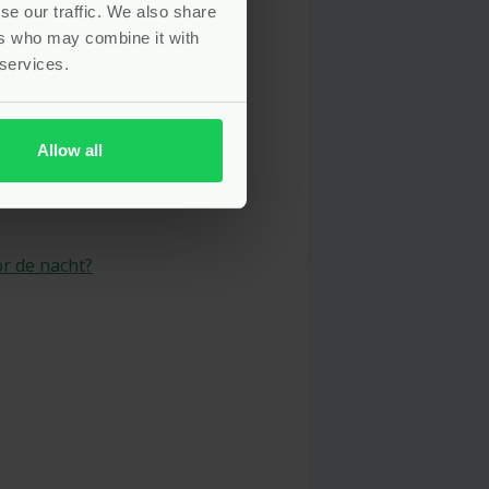
se our traffic. We also share
ers who may combine it with
 services.
Allow all
r de nacht?