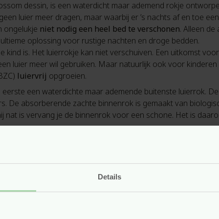
ssom dessin, is een waterdicht maar ademend rokje ontworpen
e geen luier meer dragen, maar waarbij er ’s nachts af en toe ee
en ongelukje
niet nodig een heel bed te verschonen
. Alleen d
 ultieme oplossing voor rustige nachten en droge bedden.
je kind is. Het luierrokje kan niet verschuiven. Een uitkomst voo
geen luier meer wil gebruiken. Maar natuurlijk ook voor kindere
(BZC)
luiervrij
opgroeien.
ls eerste een waterdichte maar ademende buitenste luierrok. D
aars. De absorberende zachte binnenrok is gemaakt van biologisc
hij nat is vervang je de binnenrok voor een schone. Het is da
rok
de binnenste rok
Details
r minder wassen
scommunicatie