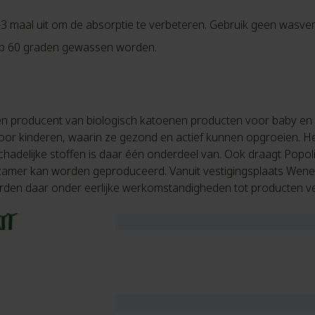
3 maal uit om de absorptie te verbeteren. Gebruik geen wasver
op 60 graden gewassen worden.
n een producent van biologisch katoenen producten voor baby en 
or kinderen, waarin ze gezond en actief kunnen opgroeien. He
hadelijke stoffen is daar één onderdeel van. Ook draagt Popol
mer kan worden geproduceerd. Vanuit vestigingsplaats Wenen zi
worden daar onder eerlijke werkomstandigheden tot producten v
biologisch katoen, polyester, polyurethaan