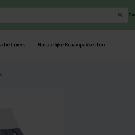
Ov
search
sche Luiers
Natuurlijke Kraampakketten
ni