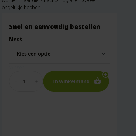
worden maar die ’s nachts nog af en toe een
ongelukje hebben.
Snel en eenvoudig bestellen
Maat
Wissen
Quantity
In winkelmand