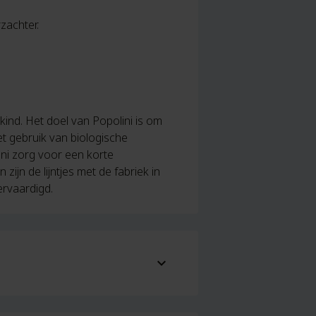
zachter.
kind. Het doel van Popolini is om
t gebruik van biologische
ini zorg voor een korte
jn de lijntjes met de fabriek in
ervaardigd.
expand_more