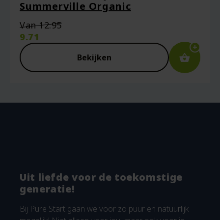
Summerville Organic
Oorspronkelijke
Van
12.95
prijs
9.71
was:
Huidige
€12.95.
prijs
Bekijken
is:
€9.71.
Uit liefde voor de toekomstige
generatie!
Bij Pure Start gaan we voor zo puur en natuurlijk