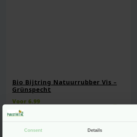
Bio Bijtring Natuurrubber Vis –
Grünspecht
Voor
6.99
Bekijken
Consent
Details