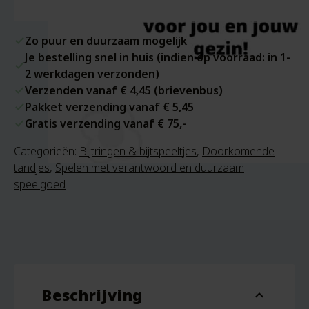
Zo puur en duurzaam mogelijk
Je bestelling snel in huis (indien op voorraad: in 1-
2 werkdagen verzonden)
Verzenden vanaf € 4,45 (brievenbus)
Pakket verzending vanaf € 5,45
Gratis verzending vanaf € 75,-
Categorieën:
Bijtringen & bijtspeeltjes
,
Doorkomende
tandjes
,
Spelen met verantwoord en duurzaam
speelgoed
Beschrijving
expand_more