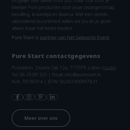
mogelijk! Niet alleen voor jou, maar ook voor je
kleintje! Pure producten voor jouw zwangerschap,
bevalling, kraamtijd en daarna. Met een steeds
uitbreidend assortiment willen we jou én je gezin
alleen maar het beste bieden!
Pure Start is
partner van het Geboorte Event
.
Pure Start contactgegevens
Postadres: Zwarte Dijk 12a, 7775PB Lutten (
route
)
Tel: 06-29381320 | Email:
info@purestart.nl
KvK: 78196914 | BTW: NL003300947B31
Meer over ons