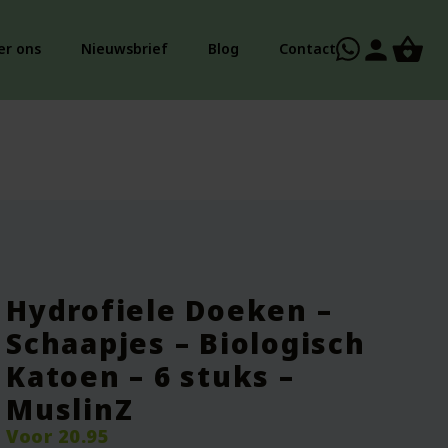
person
er ons
Nieuwsbrief
Blog
Contact
Hydrofiele Doeken –
Schaapjes – Biologisch
Katoen – 6 stuks –
MuslinZ
Voor
20.95