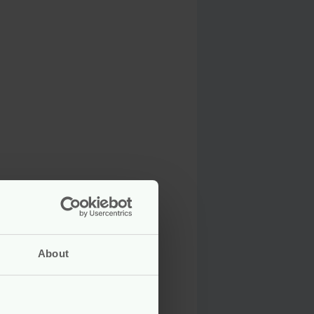
About
ekker zacht en absorberen ze