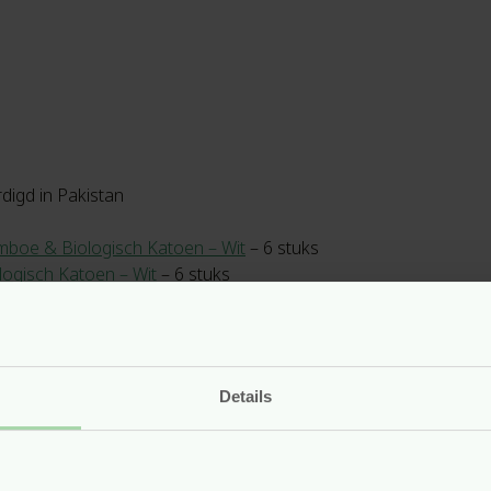
digd in Pakistan
boe & Biologisch Katoen – Wit
– 6 stuks
logisch Katoen – Wit
– 6 stuks
ebleekt Biologisch Katoen – Ecru
– 6 stuks
Details
 op lage warmte, maar liever hang je ze te drogen.
het eerste gebruik minimaal 2 keer te wassen, zo worden ze l
r want dit vermindert het absorptievermogen.