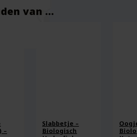
uden van …
e
Slabbetje –
Oogje
) –
Biologisch
Biolo