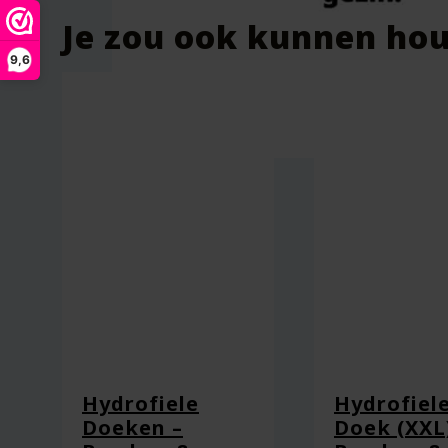
Je zou ook kunnen ho
9,6
Naam
*
E-mail
*
Captcha
*
Hydrofiele
Hydrofiel
Doeken –
Doek (XXL