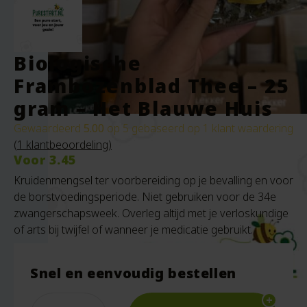
Biologische
Frambozenblad Thee – 25
gram – Het Blauwe Huis
Gewaardeerd
5.00
op 5 gebaseerd op
1
klant waardering
(
1
klantbeoordeling)
Voor
3.45
Kruidenmengsel ter voorbereiding op je bevalling en voor
de borstvoedingsperiode. Niet gebruiken voor de 34e
zwangerschapsweek. Overleg altijd met je verloskundige
of arts bij twijfel of wanneer je medicatie gebruikt.
Snel en eenvoudig bestellen
Quantity