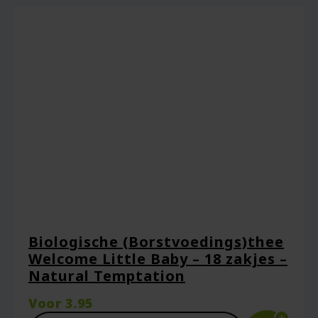
Ineke
–
15 januari 2026
Gebruikte het voor mijn bevalling, maar
had ook over. Ook nadien lekker als thee
te drinken.
Een beoordeling toevoegen
Je e-mailadres wordt niet gepubliceerd.
Vereiste velden zijn gemarkeerd met
*
Je waardering
*
Je beoordeling
*
Biologische (Borstvoedings)thee
Welcome Little Baby – 18 zakjes –
Natural Temptation
Voor
3.95