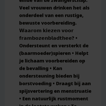
einde van de zwangerschap.
Veel vrouwen drinken het als
onderdeel van een rustige,
bewuste voorbereiding.
𝗪𝗮𝗮𝗿𝗼𝗺 𝗸𝗶𝗲𝘇𝗲𝗻 𝘃𝗼𝗼𝗿
𝗳𝗿𝗮𝗺𝗯𝗼𝘇𝗲𝗻𝗯𝗹𝗮𝗱𝘁𝗵𝗲𝗲? •
Ondersteunt en versterkt de
(baarmoeder)spieren • Helpt
je lichaam voorbereiden op
de bevalling • Kan
ondersteuning bieden bij
borstvoeding • Draagt bij aan
spijsvertering en menstruatie
• Een natuurlijk rustmoment