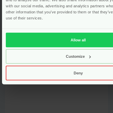
with our social media, advertising and analytics partners wh
other information that you’ve provided to them or that they’v
Birth Ready Tea – Frambozenblad
use of their services.
Met Pepermunt – 80 gram –
Mummy’s Organics
Voor
12.99
Allow all
Bekijken
Customize
Deny
Gerelateerde producten