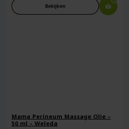
Bekijken
Naam
*
E-mail
*
Captcha
*
Mama Perineum Massage Olie –
50 ml – Weleda
Mijn naam, e-mail en site opslaan in deze