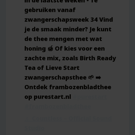
in de laatste weken • Te
gebruiken vanaf
zwangerschapsweek 34 Vind
je de smaak minder? Je kunt
de thee mengen met wat
honing 🍯 Of kies voor een
zachte mix, zoals Birth Ready
Tea of Lieve Start
zwangerschapsthee 🌱 ➡️
Ontdek frambozenbladthee
op purestart.nl
#purestart
#frambozenbladthee
♬ Countless – Official Sound
Studio