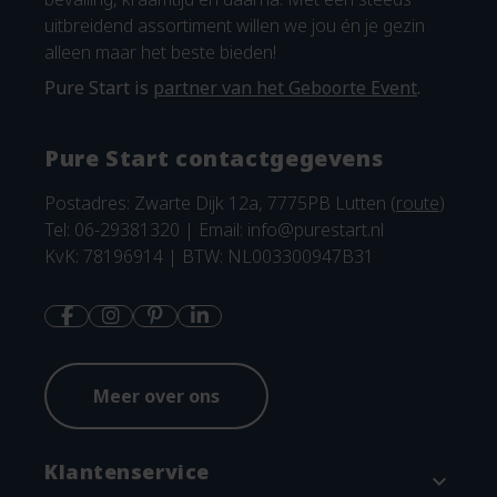
uitbreidend assortiment willen we jou én je gezin
alleen maar het beste bieden!
Pure Start is
partner van het Geboorte Event
.
Pure Start contactgegevens
Postadres: Zwarte Dijk 12a, 7775PB Lutten (
route
)
Tel: 06-29381320 | Email:
info@purestart.nl
KvK: 78196914 | BTW: NL003300947B31
Meer over ons
Klantenservice
expand_more