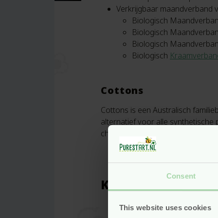
Verkrijgbaar maandverband v
Biologisch Maandverba
Biologisch Maandverba
Biologisch Maandverba
Biologisch
Kraamverban
Cottons
Cottons is een Australisch familie
alternatief voor alle synthetische
chemicaliënvrij geproduceerd. Inm
Consent
Kenmerken
This website uses cookies
Aantal