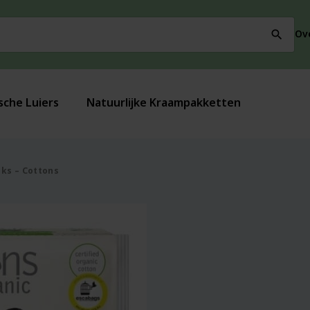
Ov
search
sche Luiers
Natuurlijke Kraampakketten
uks – Cottons