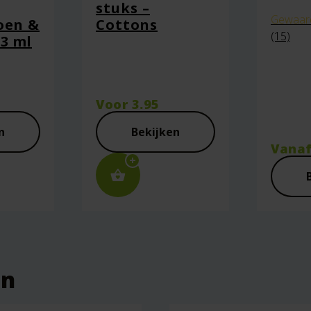
aan in deze browser voor de volgende keer wanneer ik een react
stuks –
Gewaar
oen &
Cottons
(15)
73 ml
Voor
3.95
n
Bekijken
Vana
en