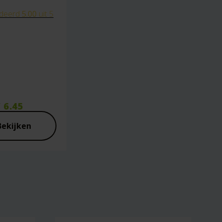
ie plaats.
deerd
5.00
uit 5
f
6.45
Bekijken