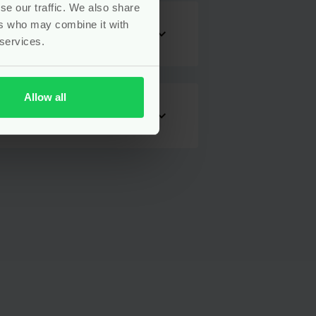
se our traffic. We also share
ers who may combine it with
expand_more
 services.
Allow all
expand_more