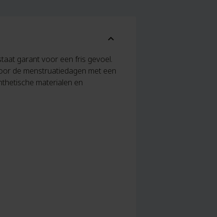
expand_more
aat garant voor een fris gevoel.
 voor de menstruatiedagen met een
ynthetische materialen en