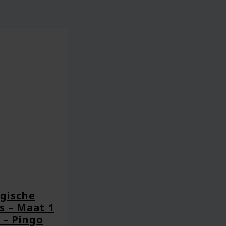
ogische
s – Maat 1
 – Pingo