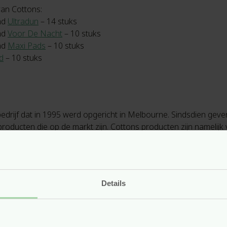
an Cottons:
nd
Ultradun
– 14 stuks
nd
Voor De Nacht
– 10 stuks
nd
Maxi Pads
– 10 stuks
d
– 10 stuks
bedrijf dat in 1995 werd opgericht in Melbourne. Sindsdien geve
 producten die op de markt zijn. Cottons producten zijn namelij
iddels is Cottons sinds 2010 in Nederland verkrijgbaar.
Details
14 stuks