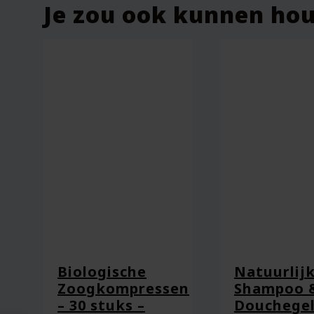
Je zou ook kunnen ho
Naam
*
E-mail
*
Captcha
*
Biologische
Natuurlij
Zoogkompressen
Shampoo 
– 30 stuks –
Douchegel