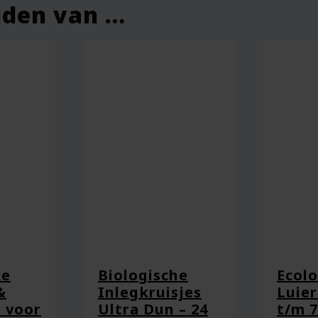
uden van …
ke
Biologische
Ecol
&
Inlegkruisjes
Luier
 voor
Ultra Dun – 24
t/m 7