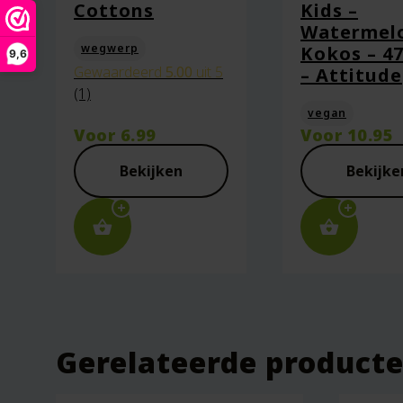
Mijn naam, e-mail en site opsl
Cottons
Kids –
Watermel
wegwerp
Kokos – 4
9,6
Gewaardeerd
5.00
uit 5
– Attitude
(1)
vegan
Voor
6.99
Voor
10.95
Bekijken
Bekijke
Gerelateerde product