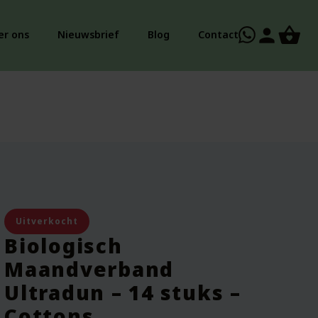
person
er ons
Nieuwsbrief
Blog
Contact
Uitverkocht
Biologisch
Maandverband
Ultradun – 14 stuks –
Cottons