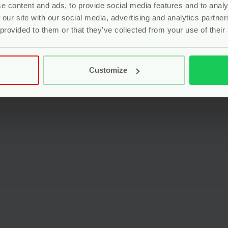
e content and ads, to provide social media features and to analy
 our site with our social media, advertising and analytics partn
 provided to them or that they’ve collected from your use of their
Customize
aandverband Ultradun – 14 stuks – Cottons” te beoordelen
eerd.
Vereiste velden zijn gemarkeerd met
*