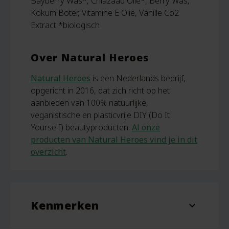
Bayberry Was*, Chiazaad Olie*, Berry Was,
Kokum Boter, Vitamine E Olie, Vanille Co2
Extract *biologisch
Over Natural Heroes
Natural Heroes
is een Nederlands bedrijf,
opgericht in 2016, dat zich richt op het
aanbieden van 100% natuurlijke,
veganistische en plasticvrije DIY (Do It
Yourself) beautyproducten.
Al onze
producten van Natural Heroes vind je in dit
overzicht
.
Kenmerken
expand_more