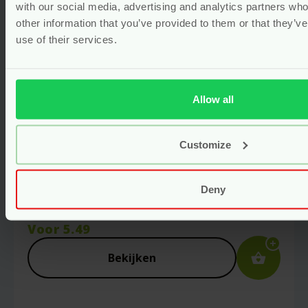
with our social media, advertising and analytics partners wh
other information that you’ve provided to them or that they’v
use of their services.
Allow all
Customize
Natuurlijke Lippenbalsem
Orange Vanilla – 8 gram – The
Lekker Company
Deny
vegan
Voor
5.49
Bekijken