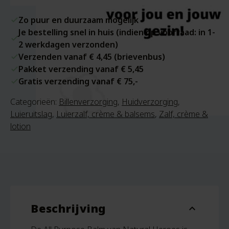
Zo puur en duurzaam mogelijk
Je bestelling snel in huis (indien op voorraad: in 1-
2 werkdagen verzonden)
Verzenden vanaf € 4,45 (brievenbus)
Pakket verzending vanaf € 5,45
Gratis verzending vanaf € 75,-
Categorieën:
Billenverzorging
,
Huidverzorging
,
Luieruitslag
,
Luierzalf, crème & balsems
,
Zalf, crème &
lotion
Beschrijving
expand_more