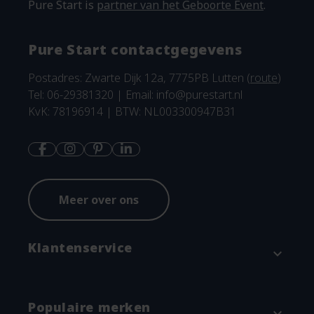
Pure Start is
partner van het Geboorte Event
.
Pure Start contactgegevens
Postadres: Zwarte Dijk 12a, 7775PB Lutten (
route
)
Tel: 06-29381320 | Email:
info@purestart.nl
KvK: 78196914 | BTW: NL003300947B31
Meer over ons
Klantenservice
expand_more
Contact
Populaire merken
expand_more