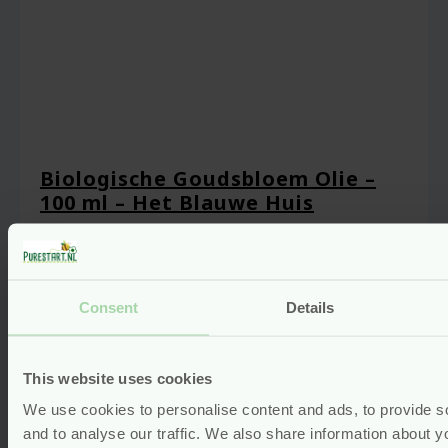
Mijn naam, e-mail en site opslaan in deze
browser voor de volgende keer wanneer ik
een reactie plaats.
Biologische Goudsbloem Olie –
100 ml – Het Blauwe Huis
Voor
16.15
Bekijken
Consent
Details
This website uses cookies
We use cookies to personalise content and ads, to provide s
and to analyse our traffic. We also share information about yo