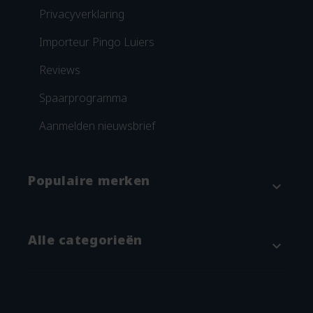
Privacyverklaring
Importeur Pingo Luiers
Reviews
Spaarprogramma
Aanmelden nieuwsbrief
Populaire merken
expand_more
Attitude
Alle categorieën
expand_more
Blümchen
Grünspecht
Baby & kind
Imse Vimse
Verschonen