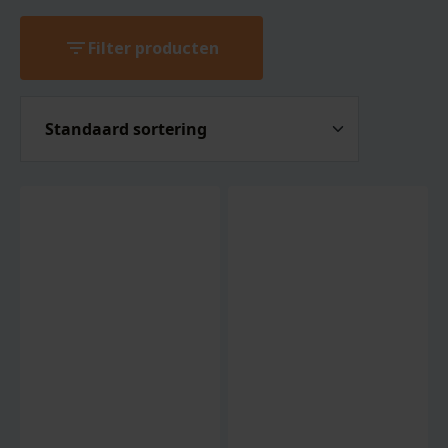
filter_list
Filter producten