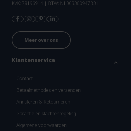
KvK: 78196914 | BTW: NL003300947B31
Meer over ons
Klantenservice
expand_more
Contact
Betaalmethodes en verzenden
Annuleren & Retourneren
Garantie en klachtenregeling
Algemene voorwaarden