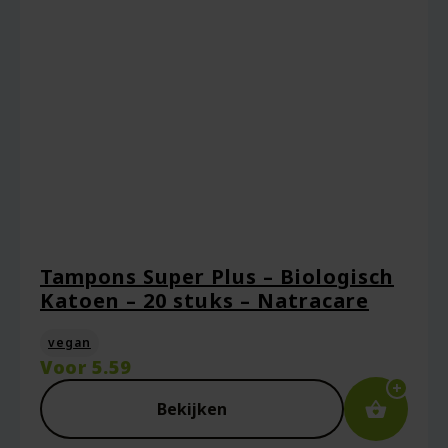
Naam
*
Tampons Super Plus – Biologisch
Katoen – 20 stuks – Natracare
E-mail
*
vegan
Voor
5.59
Bekijken
Captcha
*