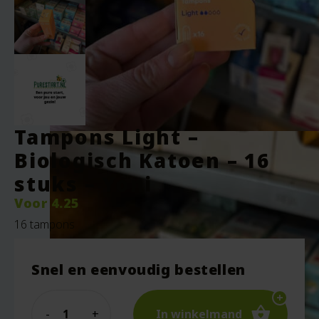
Tampons Light –
Biologisch Katoen – 16
stuks – Yoni
Voor
4.25
16 tampons
Snel en eenvoudig bestellen
Quantity
In winkelmand