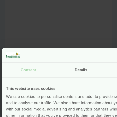
Mijn naam, e-mail en site opslaan in deze
browser voor de volgende keer wanneer ik
een reactie plaats.
Consent
Details
This website uses cookies
Tampons Regular – Biologisch
Katoen – 20 stuks – Natracare
We use cookies to personalise content and ads, to provide s
and to analyse our traffic. We also share information about yo
vegan
with our social media, advertising and analytics partners wh
Voor
4.79
other information that you’ve provided to them or that they’v