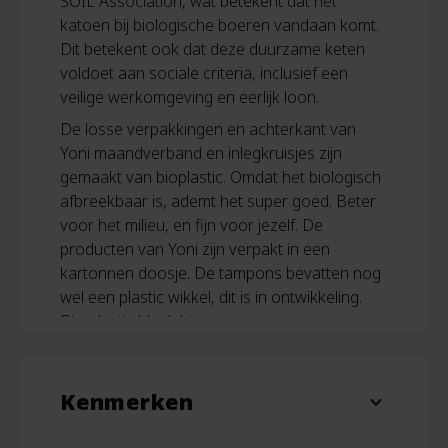
SOIL Association, wat betekent dat het
katoen bij biologische boeren vandaan komt.
Dit betekent ook dat deze duurzame keten
voldoet aan sociale criteria, inclusief een
veilige werkomgeving en eerlijk loon.
De losse verpakkingen en achterkant van
Yoni maandverband en inlegkruisjes zijn
gemaakt van bioplastic. Omdat het biologisch
afbreekbaar is, ademt het super goed. Beter
voor het milieu, en fijn voor jezelf. De
producten van Yoni zijn verpakt in een
kartonnen doosje. De tampons bevatten nog
wel een plastic wikkel, dit is in ontwikkeling.
Bio-plastic bleek hiervoor geen succes.
Kenmerken
expand_more