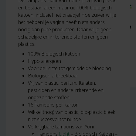
De Tampons Light van Yoni zijn vrij van plastic
en bestaan alleen maar uit 100% biologisch
katoen, inclusief het draadje! Hoe zuiver wil je
het hebben! Je vagina heeft niets anders
nodig dan pure producten. Daar wil je geen
schadelijke en irriterende stoffen en geen
plastics.
100% Biologisch katoen
Hypo allergeen
Voor de lichte tot gemiddelde bloeding
Biologisch afbreekbaar
Vrij van plastic, parfum, ftalaten,
pesticiden en andere irriterende en
ongezonde stoffen
16 Tampons per karton
Wikkel (nog) van plastic, bio-plastic bleek
niet succesvol tot nu toe
Verkrijgbare tampons van Yoni:
Tampons
Light
– Biologisch Katoen –