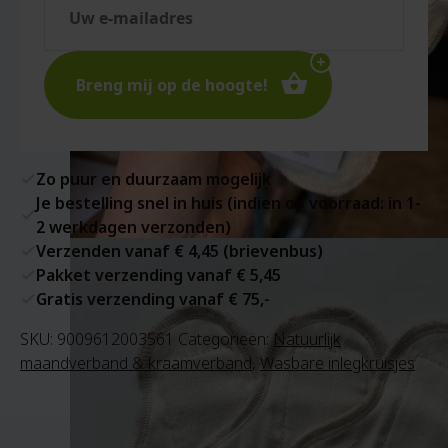
Breng mij op de hoogte!
Zo puur en duurzaam mogelijk
Je bestelling snel in huis (indien op voorraad: in 1-
2 werkdagen verzonden)
Verzenden vanaf € 4,45 (brievenbus)
Pakket verzending vanaf € 5,45
Gratis verzending vanaf € 75,-
SKU:
9009612003561
Categorieën:
Natuurlijk
maandverband & kraamverband
,
Wasbare inlegkruisjes