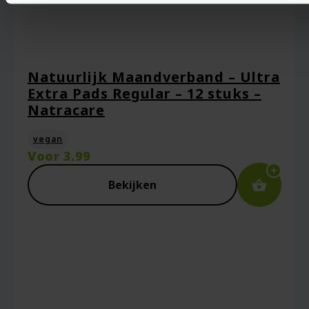
Natuurlijk Maandverband – Ultra
Extra Pads Regular – 12 stuks –
Natracare
vegan
Voor
3.99
Bekijken