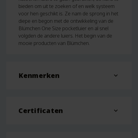
bieden om uit te zoeken of en welk systeem
voor hen geschikt is. Ze nam de sprong in het
diepe en begon met de ontwikkeling van de
Blümchen One Size pocketluier en al snel
volgden de andere luiers. Het begin van de
mooie producten van Blümchen.
Kenmerken
expand_more
Afmeting
5 x 20 cm
Certificaten
Materiaal
biologisch katoen
expand_more
OEKO-tex
GOTS
Kleur
Ecru