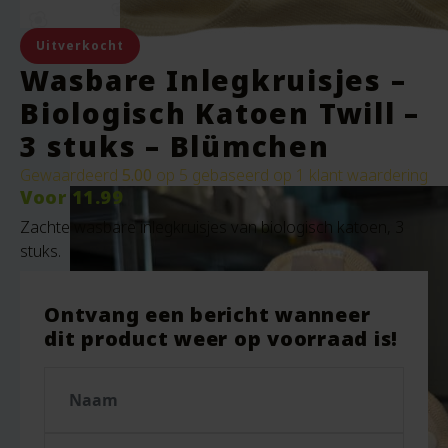
Uitverkocht
Wasbare Inlegkruisjes –
Biologisch Katoen Twill –
3 stuks – Blümchen
Gewaardeerd
5.00
op 5 gebaseerd op
1
klant waardering
Voor
11.99
Zachte wasbare inlegkruisjes van biologisch katoen, 3
stuks.
Ontvang een bericht wanneer
dit product weer op voorraad is!