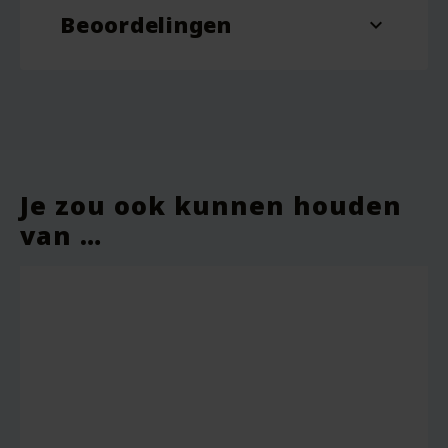
Beoordelingen
expand_more
Je zou ook kunnen houden
van …