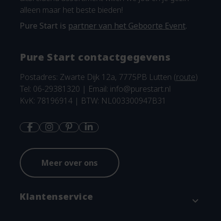
alleen maar het beste bieden!
Pure Start is
partner van het Geboorte Event
.
Pure Start contactgegevens
Postadres: Zwarte Dijk 12a, 7775PB Lutten (
route
)
Tel: 06-29381320 | Email:
info@purestart.nl
KvK: 78196914 | BTW: NL003300947B31
Meer over ons
Klantenservice
expand_more