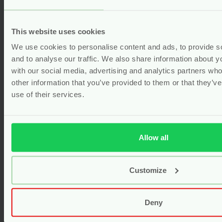
Gewaardeerd
5.00
uit 5
(15)
Vanaf
6.45
This website uses cookies
Bekijken
We use cookies to personalise content and ads, to provide s
and to analyse our traffic. We also share information about yo
with our social media, advertising and analytics partners wh
other information that you’ve provided to them or that they’v
Gerelateerde producten
use of their services.
Allow all
Customize
Deny